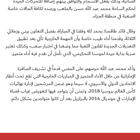
الصائبة، وذلك بفعل الانسجام والتوافق بينهم، إضافة للتحركات الجيدة
لحكم الساحة محمد عبد الله حسن بالملعب ورصده لكافة الحالات خاصة
الصعبة في منطقة الجزاء.
وقال قائد طاقمنا: بحمد لله وفقنا في المباراة، بفضل التعاون بيني وزملائي
الثلاثة، وقدمنا أداء طيب، خاصة وأن المهمة الخارجية تأتي بعد تطبيق
التعديلات الجديدة لقانون اللعبة مما وضعنا في اختبار صعب، وكذلك تعتبر
ضربة بداية جيدة لموسنا التحكيمي، الذي نأمل أن نقدم فيه أداء متميز.
وأكد محمد عبد الله حرصهم، على المضي قدماً في تشريف الصافرة
الإماراتية من خلال الأداء المتميز في المباريات الخارجية التي تقع تحت أنظار
الاتحادين الدولي والآسيوي، لا سيما وهو ضمن المرشحين لإدارة نهائيات
كأس العالم بروسيا 2018، وتمنى أن يتواجد فيها لتعويض غياب قضاة
الإمارات في مونديال 2014 بالبرازيل بعد أن كانوا متواجدين بشكل دائم.