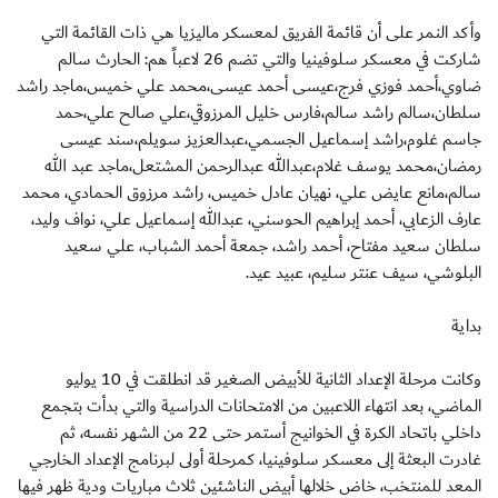
وأكد النمر على أن قائمة الفريق لمعسكر ماليزيا هي ذات القائمة التي
شاركت في معسكر سلوفينيا والتي تضم 26 لاعباً هم: الحارث سالم
ضاوي،أحمد فوزي فرج،عيسى أحمد عيسى،محمد علي خميس،ماجد راشد
سلطان،سالم راشد سالم،فارس خليل المرزوقي،علي صالح علي،حمد
جاسم غلوم،راشد إسماعيل الجسمي،عبدالعزيز سويلم،سند عيسى
رمضان،محمد يوسف غلام،عبدالله عبدالرحمن المشتعل،ماجد عبد الله
سالم،مانع عايض علي، نهيان عادل خميس، راشد مرزوق الحمادي، محمد
عارف الزعابي، أحمد إبراهيم الحوسني، عبدالله إسماعيل علي، نواف وليد،
سلطان سعيد مفتاح، أحمد راشد، جمعة أحمد الشباب، علي سعيد
البلوشي، سيف عنتر سليم، عبيد عيد.
بداية
وكانت مرحلة الإعداد الثانية للأبيض الصغير قد انطلقت في 10 يوليو
الماضي، بعد انتهاء اللاعبين من الامتحانات الدراسية والتي بدأت بتجمع
داخلي باتحاد الكرة في الخوانيج أستمر حتى 22 من الشهر نفسه، ثم
غادرت البعثة إلى معسكر سلوفينيا، كمرحلة أولى لبرنامج الإعداد الخارجي
المعد للمنتخب، خاض خلالها أبيض الناشئين ثلاث مباريات ودية ظهر فيها