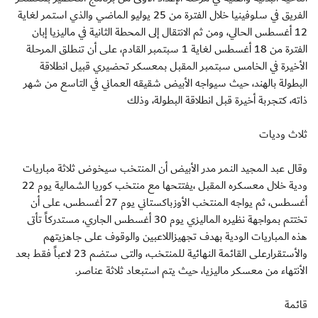
الفريق في سلوفينيا خلال الفترة من 25 يوليو الماضي والذي استمر لغاية
12 أغسطس الحالي، ومن ثم الانتقال إلى المحطة الثانية في ماليزيا إبان
الفترة من 18 أغسطس لغاية 1 سبتمبر القادم، على أن تنطلق المرحلة
الأخيرة في الخامس سبتمبر المقبل بمعسكر تحضيري قبيل انطلاقة
البطولة بالهند، حيث سيواجه الأبيض شقيقه العماني في التاسع من شهر
ذاته، كتجربة أخيرة قبل انطلاقة البطولة، وذلك
ثلاث وديات
وقال عبد المجيد النمر مدر الأبيض أن المنتخب سيخوض ثلاثة مباريات
ودية خلال معسكره المقبل ،يفتتحها مع منتخب كوريا الشمالية يوم 22
أغسطس، ثم يواجه المنتخب الأوزباكستاني يوم 27 أغسطس، على أن
تختتم بمواجهة نظيره الماليزي يوم 30 أغسطس الجاري، مستدركاً تأتى
هذه المباريات الودية بهدف تجهيزاللاعبين والوقوف على جاهزيتهم
والأستقرارعلى القائمة النهائية للمنتخب، والتى ستضم 23 لاعباً فقط بعد
الأنتهاء من معسكر ماليزيا، حيث يتم استبعاد ثلاثة عناصر.
قائمة