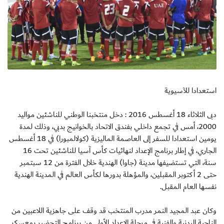
استعدادا للآسيوية
دبى الثلاثاء 18 أغسطس 2016 : دخل منتخبنا الوطني للناشئين مواليد
2000، أمس في تجمع داخلي بفندق الاتحاد بالخوانيج بدبي، وذلك لمدة
يومين استعدادا للسفر إلى العاصمة الماليزية (كولالمبورا) في 18 أغسطس
الجاري، في إطار برنامج الإعداد لنهائيات كأس آسيا للناشئين تحت 16
سنة، التي تستضيفها مدينة (جاوا) الهندية خلال الفترة من 12 سبتمبر
حتى 2 أكتوبر المقبلين، والمؤهلة بدورها لكأس العالم في المدينة الهندية
نفسها العام المقبل.
وكان عبد المجيد النمر مدرب المنتخب قد وقف على جاهزية اللاعبين من
الناحية البدنية والفنية في مرحلة الإعداد الأولى من برنامج التحضير بمعسكر