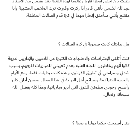
رغبت بأن أحقق أنجازا قاريا وعالميا لهذه اللعبة بعد تقيمي من الأستاذ
عبدالله الشحي بأنني قادر أذا ركزت وقررت ترك الملاعب العشبية وأنا
مقتنع بأنني سأحقق إنجازا مهما في كرة قدم الصالات المغلقة.
هل بدايتك كانت صعوبة في كرة الصالات ؟
كنت أتلقى الإعتراضات والاحتجاجات الكثيرة من اللاعبين والإداريين لدرجة
كانوا أنهم يخاطبون اللجنة الفنية بعدم تعييني للمباريات لفرقهم، بسبب
شدتي وصرامتي في تطبيق القوانين، وهذه كانت بدايات فقط، ومع الأيام
والخبرة المتراكمة ونصائح أهل الدراية في هذا المجال تحسن أدائي كثيرا
وأصبح وجودي مطمئن للفرق التي أدير مبارياتها، وهذا كله بفضل الله
سبحانه وتعالى.
متى أصبحت حكما دوليا و نخبة ؟