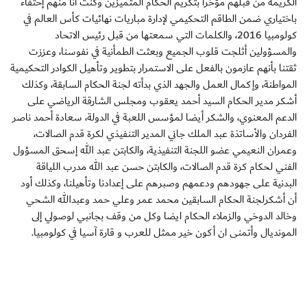
الكريمة من قبلهم مؤخرا بتكريم الحكام المتميزين وكنت أنا منهم إحتفاء
باختياري ضمن الطاقم التحكيمي لإدارة مباريات نهائيات كأس العالم في
كولومبيا 2016، والكلمات التي سمعتها من قبل رئيس الاتحاد
والمسؤولين أثلجت قلوب الجميع وبعثت الطمأنية في نفوسنا، وعززت
ثقتنا بأنهم عازمون بالفعل على الاستمرار بتطوير وتأهيل الكوادر التحكيمية
المواطنة، وإكمال العمل والجهد الذي بدأته لجنة الحكام السابقة، وكذلك
أشكر مدير الحكام السيد أحمد يعقوب ومجلس الشارقة الرياضي على
الدعم المعنوي، والشكر أيضا لمؤسس اللعبة في الدولة، سعادة أحمد ناصر
الفردان والأساتذة عبد الملك جاني المدير التنفيذي لكرة قدم الصالات،
وعمران النعيمي عضو اللجنة التنفيذية، والكابتن عبد الله إسحق المسؤول
الفني لحكام كرة قدم الصالات، والكابتن حسن عبد الله مدرب اللياقة
البدنية على جهودهم ودعمهم وصبرهم على إعدادنا وتأهيلنا، وكذلك أود
أن أشكرلجنة الحكام السابقين محمد عمر وعلي حمد وعبدالله الشحي
وخالد الدوخي والزملاء الحكام ايضا وكل من وقف بجانبي لوصولي إلى
المونديال وأتمنى ان أكون خير ممثل للعرب و قارة آسيا في كولومبيا.