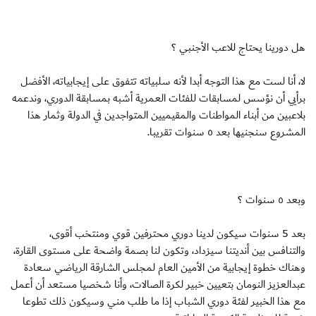
هل دورينا يحتاج للاعب الأجنبي ؟
لا، أنا لست مع هذا التوجه أبدا لأنه سلبياته تتفوق على إيجابياته، الأفضل
برأيي أن نؤسس لمسابقات للفئات العمرية أشبه بمسابقة الدوري، وندعمه
بلاعبين من أبناء المواطنات والمقيميين المتواجدين في الدولة وثمار هذا
المشروع سنجنيها بعد ٥ سنوات تقريبا.
وبعد ٥ سنوات ؟
بعد 5 سنوات سيكون لدينا دوري محترفين قوي ومنتخب أقوى،
والتنافس بين أنديتنا سيزداد، وتكون لنا بصمة واضحة على مستوى القارة،
وهناك خطوة إيجابية من الأمين العام لمجلس الشارقة الرياضي سعادة
عبدالعزيز النومان بتعيين خبير لكرة الصالات، وأنا شخصيا مستعد أن أعمل
مع هذا الخبير لفئة دوري الشباب إذا ما طلب مني وسيكون ذلك تطوعا