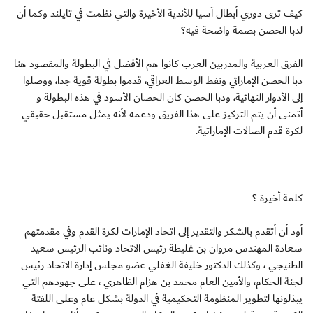
كيف ترى دوري أبطال آسيا للأندية الأخيرة والتي نظمت في تايلند وكما أن
لدبا الحصن بصمة واضحة فيه؟
الفرق العربية والمدربين العرب كانوا هم الأفضل في البطولة والمقصود هنا
دبا الحصن الإماراتي ونفط الوسط العراقي، قدموا بطولة قوية جدا، ووصلوا
إلى الأدوار النهائية، ودبا الحصن كان الحصان الأسود في هذه البطولة و
أتمنى أن يتم التركيز على هذا الفريق ودعمه لأنه يمثل مستقبل حقيقي
لكرة قدم الصالات الإماراتية.
كلمة أخيرة ؟
أود أن أتقدم بالشكر والتقدير إلى اتحاد الإمارات لكرة القدم وفي مقدمتهم
سعادة المهندس مروان بن غليطة رئيس الاتحاد ونائب الرئيس سعيد
الطنيجي ، وكذلك الدكتور خليفة الغفلي عضو مجلس إدارة الاتحاد رئيس
لجنة الحكام، والأمين العام محمد بن هزام الظاهري ، على جهودهم التي
يبذلونها لتطوير المنظومة التحكيمية في الدولة بشكل عام وعلى اللفتة