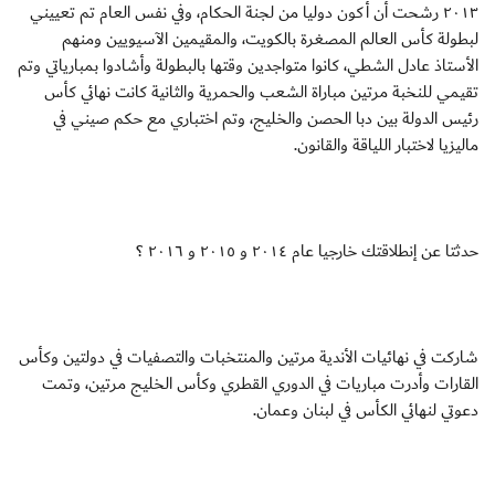
٢٠١٣ رشحت أن أكون دوليا من لجنة الحكام، وفي نفس العام تم تعييني
لبطولة كأس العالم المصغرة بالكويت، والمقيمين الآسيويين ومنهم
الأستاذ عادل الشطي، كانوا متواجدين وقتها بالبطولة وأشادوا بمبارياتي وتم
تقيمي للنخبة مرتين مباراة الشعب والحمرية والثانية كانت نهائي كأس
رئيس الدولة بين دبا الحصن والخليج، وتم اختباري مع حكم صيني في
ماليزيا لاختبار اللياقة والقانون.
حدثتا عن إنطلاقتك خارجيا عام ٢٠١٤ و ٢٠١٥ و ٢٠١٦ ؟
شاركت في نهائيات الأندية مرتين والمنتخبات والتصفيات في دولتين وكأس
القارات وأدرت مباريات في الدوري القطري وكأس الخليج مرتين، وتمت
دعوتي لنهائي الكأس في لبنان وعمان.