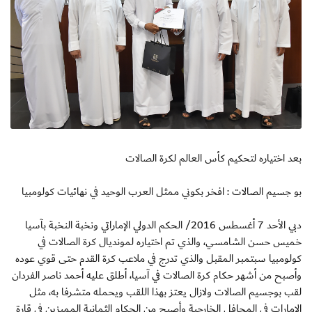
بعد اختياره لتحكيم كأس العالم لكرة الصالات
بو جسيم الصالات : افخر بكوني ممثل العرب الوحيد في نهائيات كولومبيا
دبي الأحد 7 أغسطس 2016/ الحكم الدولي الإماراتي ونخبة النخبة بآسيا
خميس حسن الشامسي، والذي تم اختياره لمونديال كرة الصالات في
كولومبيا سبتمبر المقبل والذي تدرج في ملاعب كرة القدم حتى قوي عوده
وأصبح من أشهر حكام كرة الصالات في آسيا، أطلق عليه أحمد ناصر الفردان
لقب بوجسيم الصالات ولازال يعتز بهذا اللقب ويحمله متشرفا به، مثل
الإمارات في المحافل الخارجية وأصبح من الحكام الثمانية المميزين في قارة