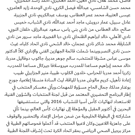
فاضل، محمد هلال، نادي العين، أحمد العكبري، أحمد راشد المحرزي،
محمد حسن الشامسي، عبدالله فيصل الكربي، نادي الوحدة، زايد العامري،
عيسى العتيبة، محمد عمر العطاس، يوسف عبدالكريم، نادي الجزيرة،
عادل سبيل، عمار درويش، ماجد أحمد عبدالله، نادي الشباب، خميس
صالح، خالد العطاس، من نادي بني ياس، سعود عبدالرزاق، خلفان النوبي،
نادي الأهلي، خالد ابراهيم الظنحاني نادي دبا الفجيرة، ماجد سرور من نادي
الشارقة، محمد شاكر نادي عجمان، خالد الشحي نادي اتحاد كلباء، غيث
حسن نادي النصر.وبينما شملت قائمة الجهازين الفني والإداري كلاً: الدكتور
موسى عباس مشرفا للمنتخب، سالم جوهر مديرا، جاكوب دوفاليل مدربا،
خالد محمد إبراهيم مساعدا للمدرب، ميروسلافا جيركال مساعدا للمدرب،
زكريا أحمد مدربا للحراس، خلدون الكلوب طبيبا، منير الجزايرلي طبيب
إعادة تأهيل، كريم مالوش مدربا للياقة، ليث السادة منسقا إعلاميا، جورج
بوغنار مدلكا، جمال الحاج مسؤولا للمهمات.ويأتي معسكر المنتخب في
إطار البرنامج التحضيري المعتمد من قبل لجنة المنتخبات والشؤون الفنية،
للاستعداد لنهائيات كأس آسيا للنشباب 2016 والتي ستستضيفها
البحرين في أكتوبر المقبل والمؤهلة إلى نهائيات كأس العالم، بينما تأتي
مشاركته في البطولة الخليجية من ضمن مراحل الإعداد والتحضير والوقوف
على جاهزية اللاعبين.وكان لاعبوا المنتخب قد أكملوا فحوصاتهم الطبية في
مركز برجيل الصحي الرياضي بمقر اتحاد الكرة تحت إشراف اللجنة الطبية