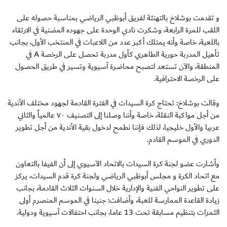
و تقدمت بوشلاخ بالتهنئة لفريق أبوظبي الرياضي بمناسبة حصوله على
اللقب للمرة الرابعة، وشكرت نادي الوحدة على جهوده المضنية في الارتقاء
باللعبة، خاصة وأنه يمتلك أكبر عدد من اللاعبات في المنتخب الأول، بجانب
تأهيل المدربة حورية الطاهري كأول مدربة تحصل على الرخصة A في
المنطقة، والآن تستعد لتصبح محاضرة آسيوية وتسير في طريق الحصول
على الرخصة الاحترافية.
وقالت بوشلاخ: تحتاج كرة السيدات في الفترة القادمة لجهود مختلف الأندية
من أجل مواكبة النقلة، خاصة وأننا وصلنا إلى التصنيف ٧٠ عالمياً والثاني
عربيا والأول خليجيا، لذلك فإننا نطمح لدخول بقية الأندية من أجل تطوير
الدوري في الموسم القادم.
وأشارت عضو لجنة كرة السيدات بالاتحاد الآسيوي إلى أن الفيفا بالتعاون
مع اتحاد الكرة و مجلس أبوظبي الرياضي ولجنة كرة قدم السيدات، يركز
على تطوير النواحي الفنية والإدارية خلال السنوات الثلاث القادمة، بجانب
زيادة القاعدة الممارسة للعبة، وأضافت: جنينا في الموسم المنصرم أولى
الثمرات بتنظيم مسابقة تحت 13 عاما، بجانب احتفالات آسيوية ودولية.