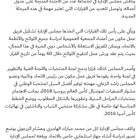
وناقش مجلس الإدارة في اجتماعه عدد من الأجندة المدرجة على جدول
أعماله، وتوصل للعديد من القرارات التي تعتبر مهمة في هذه المرحلة
الجديدة.
ويأتي على رأس تلك القرارات التي اتخذها مجلس الإدارة تشكيل فريق
عمل مكون من أعضاء الجمعية العمومية لدراسة جميع اللوائح والأنظمة
بالاتحاد، ويمكن للفريق الاستعانة بالأشخاص ذوي الخبرة في هذا المجال،
بحيث يتم عقد ورش عمل لتنقيح اللوائح خلال 60 يوماً من تاريخ القرار.
وأصدر المجلس كذلك قرارا بدمج لجنة المنتخبات واللجنة الفنية والتطوير
في لجنة واحدة، يقودها فريق عمل مكون من رئيس الاتحاد ونائبيه وعضو
المجلس راشد الزعابي، مهمته توفير أفضل السبل لمنتخبنا الوطني في
مشوار التصفيات لمونديال كأس العالم بروسيا 2018، بجانب الاهتمام
بمنتخبات المراحل السنية، وتطويرها بالشكل المطلوب، ووضع الخطط
المناسبة لها، خاصة في ظل مشاركة منتخبي الشباب والناشئين في نهائيات
كأس آسيا 2016.
وكلف مجلس الإدارة كل من محمد مبارك الهاجري وهشام الزرعوني بوضع
تصور لدراسة أنشاء جهاز استثماري خاص بالاتحاد ورفعه لمجلس الإدارة