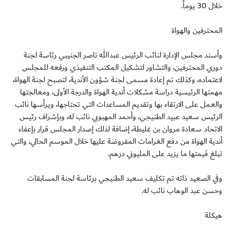
خلال 30 يوماً.
المحترفين والهواة
وأسند مجلس الإدارة لنائب الرئيس عبدالله ناصر الجنيبي رئاسة لجنة
دوري المحترفين، والتشاور لتشكيل المكتب التنفيذي ورفعه للمجلس
لاعتماده، وكذلك تم إعادة مسمى لجنة شؤون الأندية، لتصبح لجنة الهواة،
مهمتها الرئيسية دراسة مشكلات أندية الهواة والدرجة الأولى، ومعالجتها
والعمل على الارتقاء بها وتقديم المساعدات التي تحتاجها، ويرأسها نائب
الرئيس سعيد عبيد الطنيجي، وأحمد المهبوبي نائب له، وبإشراف رئيس
الاتحاد سعادة مروان بن غليطة، إضافة لذلك إصدار المجلس قرار بإعفاء
أندية الهواة من دفع الغرامات المفروضة عليها خلال الموسم الحالي، والتي
تبلغ قيمتها ما يزيد على المليوني درهم.
وفي الصعيد ذاته تم تكليف سعيد الطنيجي برئاسة لجنة المسابقات
وحسن عبد الوهاب نائب له.
هيكلة