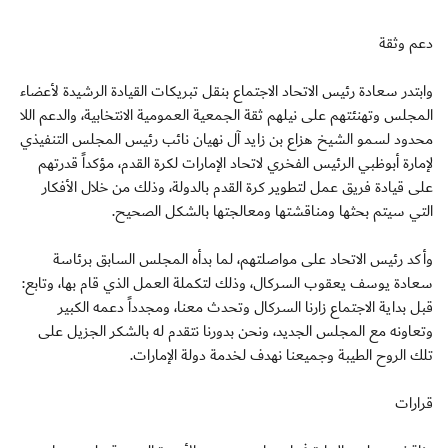
دعم وثقة
وابتدر سعادة رئيس الاتحاد الاجتماع بنقل تبريكات القيادة الرشيدة لأعضاء
المجلس وتهنئتهم على نيلهم ثقة الجمعية العمومية الانتخابية، والدعم اللا
محدود لسمو الشيخ هزاع بن زايد آل نهيان نائب رئيس المجلس التنفيذي
لإمارة أبوظبي الرئيس الفخري لاتحاد الإمارات لكرة القدم، مؤكداً قدرتهم
على قيادة فريق عمل لتطوير كرة القدم بالدولة، وذلك من خلال الأفكار
التي سيتم بحثها ومناقشتها ومعالجتها بالشكل الصحيح.
وأكد رئيس الاتحاد على مواصلتهم، لما بدأه المجلس السابق برئاسة
سعادة يوسف يعقوب السركال، وذلك لتكملة العمل الذي قام بها، وتابع:
قبل بداية الاجتماع زارنا السركال وتحدث معنا، ومجدداً دعمه الكبير
وتعاونه مع المجلس الجديد، ونحن بدورنا نتقدم له بالشكر الجزيل على
تلك الروح الطيبة وجميعنا نهدف لخدمة دولة الإمارات.
قرارات