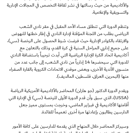
والأكاديمية من حيث رسالتها في نشر ثقافة التخصص في المجالات الإدارية
والتسويقية والإعلامية.
وتنظم الدورة التي تنطلق مساء الأحد المقبل في مقر نادي الشعب
الرياضي بطلب من اللجنة المؤقتة لإدارة النادي في إطار خطتها للنهوض
والارتقاء بالكوادر الإدارية حيث فرضت شرط الحصول على الرخصة (سي)،
على جميع إداريي المراحل السنية في كرة القدم، وذلك بالتعاون مع
أكاديمية اتحاد الكرة للإدارة الرياضية التي أبدت ترحيباً باستضافة النادي
للدورة التي سيحضرها 14 إدارياً من نادي الشعب، إلى جانب عدد من
منسوبي الأندية الأخرى، وبعض موفدي الاتحادات الكروية بالقارة الصفراء
منها (البحرين، العراق، فلسطين، المالديف).
ويقدم الدورة الدكتور (جو هارلن) المحاضر بالأكاديمية الأمريكية الرياضة
(USSA)، الذي سبق وأن قدم الدورة الأولى للرخصة (سي) في الإدارة التي
أقامتها الأكاديمية في فبراير الماضي، وخرجت بمستوى مميز جعل
الدارسين يطالبون بإعادتها مرة أخرى تعميماً للفائدة.
وسيركز المحاضر خلال المنهاج الذي يقدمه للدارسين على كافة الأمور