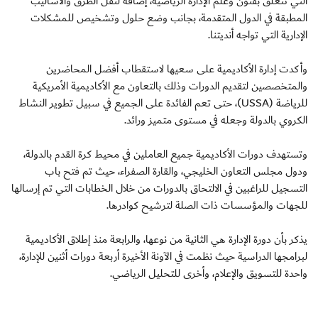
التي تتعلق بفنون وعلم الإدارة الرياضية، إضافة لنقل الطرق والاساليب
المطبقة في الدول المتقدمة، بجانب وضع حلول وتشخيص للمشكلات
الإدارية التي تواجه أنديتنا.
وأكدت إدارة الأكاديمية على سعيها لاستقطاب أفضل المحاضرين
والمتخصصين لتقديم الدورات وذلك بالتعاون مع الأكاديمية الأمريكية
للرياضة (USSA)، حتى تعم الفائدة على الجميع في سبيل تطوير النشاط
الكروي بالدولة وجعله في مستوى متميز ورائد.
وتستهدف دورات الأكاديمية جميع العاملين في محيط كرة القدم بالدولة،
ودول مجلس التعاون الخليجي، والقارة الصفراء، حيث تم فتح باب
التسجيل للراغبين في الالتحاق بالدورات من خلال الخطابات التي تم إرسالها
للجهات والمؤسسات ذات الصلة لترشيح كوادرها.
يذكر بأن دورة الإدارة هي الثانية من نوعها، والرابعة منذ إطلاق الأكاديمية
لبرامجها الدراسية حيث نظمت في الآونة الأخيرة أربعة دورات أثنين للإدارة،
واحدة للتسويق والإعلام، وأخرى للتحليل الرياضي.