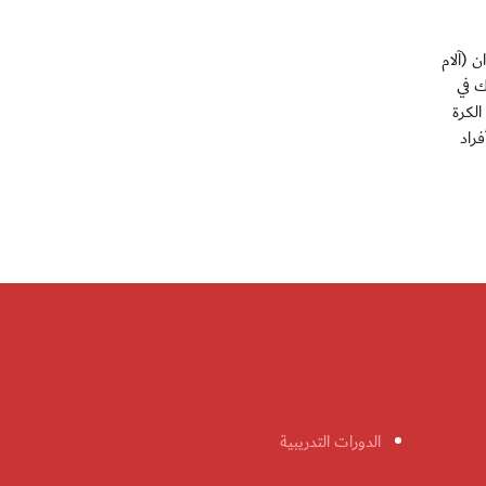
 (آلام
ك في
الكرة
راد
الدورات التدريبية