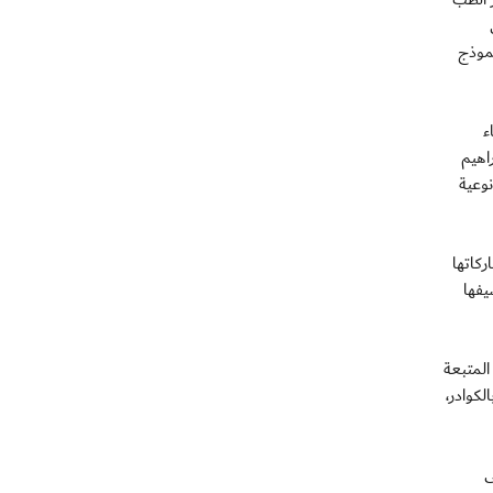
بة وتعبئة نموذج
ء
اهيم
وعية
ركاتها
 تستضيفها
المتبعة
لكوادر،
ى