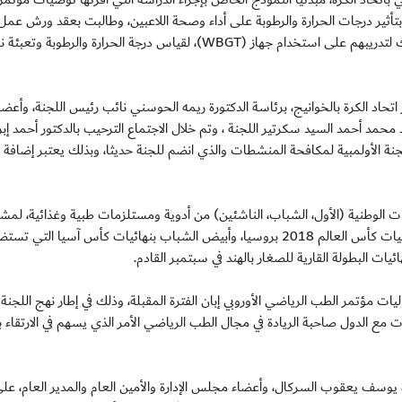
د في ديسمبر الماضي 2015، والمتعلقة بتأثير درجات الحرارة والرطوبة على أداء وصحة اللاعبين، وطالبت بعقد ورش عمل
بالتعاون مع لجنة دوري المحترفين ومراقبي المباريات وذلك لتدريبهم على استخدام جهاز (WBGT)، لقياس درجة الحرارة والرطو
تحاد الكرة بالخوانيج، برئاسة الدكتورة ريمه الحوسني نائب رئيس اللجنة، وأعضا
 محمد أحمد السيد سكرتير اللجنة ، وتم خلال الاجتماع الترحيب بالدكتور أحمد إبر
لأولمبية لمكافحة المنشطات والذي انضم للجنة حديثا، وبذلك يعتبر إضافة ن
ت الوطنية (الأول، الشباب، الناشئين) من أدوية ومستلزمات طبية وغذائية، لمشا
في الاستحقاقات المقبلة حيث يشارك منتخبنا الأول في تصفيات كأس العالم 2018 بروسيا، وأبيض الشباب بنهائيات كأس آسيا التي
ات البطولة القارية للصغار بالهند في سبتمبر القادم.
يات مؤتمر الطب الرياضي الأوروبي إبان الفترة المقبلة، وذلك في إطار نهج اللجنة 
ات مع الدول صاحبة الريادة في مجال الطب الرياضي الأمر الذي يسهم في الارتقاء با
يوسف يعقوب السركال، وأعضاء مجلس الإدارة والأمين العام والمدير العام، عل