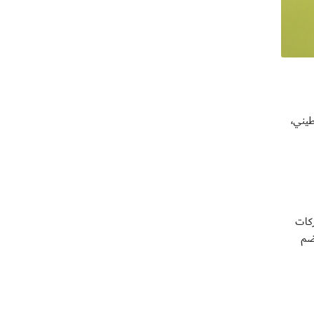
فلسطيني،
ركات
ضم