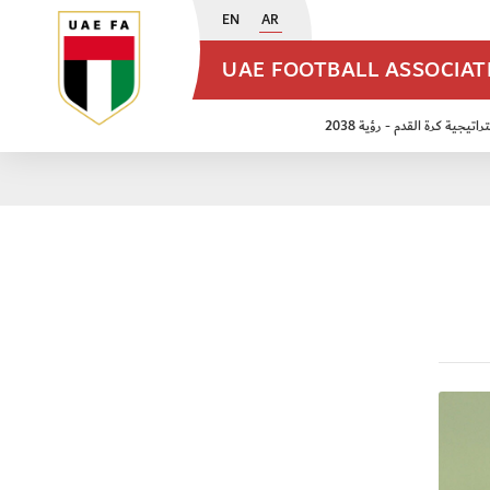
EN
AR
UAE FOOTBALL ASSOCIA
اتيجية كرة القدم - رؤية 2038
ن مواليد 2009
منتخب الأشبال 2011