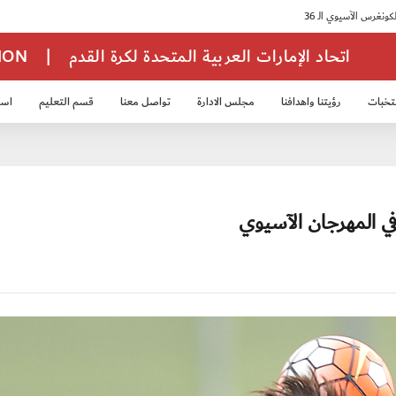
اتحاد الإمارات العربية المتحدة لكرة القدم
|
TION
تخبات
رؤيتنا واهدافنا
مجلس الادارة
تواصل معنا
قسم التعليم
استر
خب الشباب 2007
منتخب الناشئين 2008
منتخب الناشئين 2010
منتخب الناشئي
ي المهرجان الآسيوي