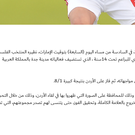
جدة/ السبت 27 فبراير 2016: يواجه منتخبنا مواليد 2002، في السادسة من مساء اليوم (السابعة) بتوقيت الإمارات، نظيره المنتخب ال
في ثالث مبارياته ضمن منافسات المهرجان الإقليمي الآسيوي للبراعم تحت 14سنة ، الذي تستضيف فعالياته مدينة جدة بالمملكة العربية
وذلك للمحافظة على الصورة التي ظهروا بها في لقاء الأردن، وذلك من خلال التح
خروج بالعلامة الكاملة، وتحقيق الفوز، حتى يتنسى لهم تصدر مجموعتهم، التي ت