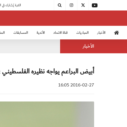
|
مودرن سبورت يُتوج بطلًا لدوري الدرجة الثالثة
|
اتحاد الكرة يُشارك في الكونغرس الآسيوي الـ 36
الأخبار
المباريات
قناة الاتحاد
الأندية
المسابقات
المن
منتخب الشباب 2005
منت
الأخبار
أبيض البراعم يواجه نظيره الفلسطيني ف
2016-02-27 16:05