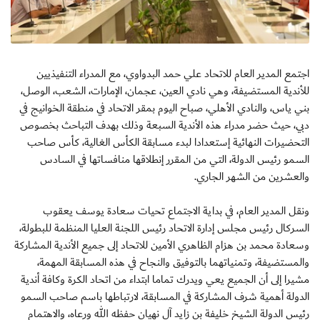
اجتمع المدير العام للاتحاد علي حمد البدواوي، مع المدراء التنفيذيين
للأندية المستضيفة، وهي نادي العين، عجمان، الإمارات، الشعب، الوصل،
بني ياس، والنادي الأهلي، صباح اليوم بمقر الاتحاد في منطقة الخوانيج في
دبي، حيث حضر مدراء هذه الأندية السبعة وذلك بهدف التباحث بخصوص
التحضيرات النهائية إستعدادا لبدء مسابقة الكأس الغالية، كأس صاحب
السمو رئيس الدولة، التي من المقرر إنطلاقها منافساتها في السادس
والعشرين من الشهر الجاري.
ونقل المدير العام، في بداية الاجتماع تحيات سعادة يوسف يعقوب
السركال رئيس مجلس إدارة الاتحاد رئيس اللجنة العليا المنظمة للبطولة،
وسعادة محمد بن هزام الظاهري الأمين للاتحاد إلى جميع الأندية المشاركة
والمستضيفة، وتمنياتهما بالتوفيق والنجاح في هذه المسابقة المهمة،
مشيرا إلى أن الجميع يعي ويدرك تماما ابتداء من اتحاد الكرة وكافة أندية
الدولة أهمية شرف المشاركة في المسابقة، لارتباطها باسم صاحب السمو
رئيس الدولة الشيخ خليفة بن زايد آل نهيان حفظه الله ورعاه، والاهتمام