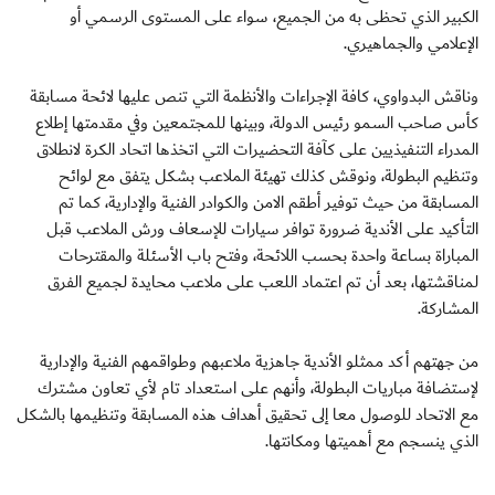
الكبير الذي تحظى به من الجميع، سواء على المستوى الرسمي أو
الإعلامي والجماهيري.
وناقش البدواوي، كافة الإجراءات والأنظمة التي تنص عليها لائحة مسابقة
كأس صاحب السمو رئيس الدولة، وبينها للمجتمعين وفي مقدمتها إطلاع
المدراء التنفيذيين على كآفة التحضيرات التي اتخذها اتحاد الكرة لانطلاق
وتنظيم البطولة، ونوقش كذلك تهيئة الملاعب بشكل يتفق مع لوائح
المسابقة من حيث توفير أطقم الامن والكوادر الفنية والإدارية، كما تم
التأكيد على الأندية ضرورة توافر سيارات للإسعاف ورش الملاعب قبل
المباراة بساعة واحدة بحسب اللائحة، وفتح باب الأسئلة والمقترحات
لمناقشتها، بعد أن تم اعتماد اللعب على ملاعب محايدة لجميع الفرق
المشاركة.
من جهتهم أكد ممثلو الأندية جاهزية ملاعبهم وطواقمهم الفنية والإدارية
لإستضافة مباريات البطولة، وأنهم على استعداد تام لأي تعاون مشترك
مع الاتحاد للوصول معا إلى تحقيق أهداف هذه المسابقة وتنظيمها بالشكل
الذي ينسجم مع أهميتها ومكانتها.