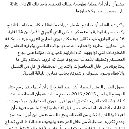
مشيراً إلى أن أية عملية تطويرية لسلك التحكيم تأخذ تلك الأركان الثلاثة
على محمل الجد، ولا تتجاوزها.
وذكر عبد الفتاح أن خطتهم تشمل دورات مكثفة للحكام بمختلف فئاتهم،
وكانت ضربة البداية بالمعسكر الداخلي الذي أقيم في الفترة من 14 لغاية
16 يناير الجاري، حيث تلقى فيه حكام دوري الخليج العربي، جرعات مكثفة
من التمارين النظرية والعملية، اهتمت بالجانب النفسي وكيفية التعامل مع
الضغوطات التي تواجههم أثناء إدارتهم للمباريات، مؤكداً على نجاح
المعسكر وتحقيقه للأهداف المرجوة، حيث تم تزويد بالحكام بكل ما
يحتاجونه، من خلال المحاضرات والتمارين المختلفة، في كلٍ من التسلل
والأخطاء وسوء السلوك، والتمركز، بجانب تمارين اللياقة البدنية.
وحول المدى الزمني للخطة، أشار عبد الفتاح، إلى أن أجلها ينتهي مع ختام
الموسم الرياضي 2015/ 2016، بجميع مسابقاته، وأن الخطة تضمنت
كافة الإشكالات التي حدثت في الدور الأول لدوري المحترفين، حيث وجهت
انتقادات لأداء قضاة الملاعب من قبل الأندية، وتابع: كما هو معروف أن
لعبة كرة القدم لا تخلو من الأخطاء، ومع ذلك سنعمل من أجل الحد منها
وعدم تكرارها مستقبلاً، من خلال المراجعة والوقوف عند النقاط التي تحتاج
للنقاش والتحليل، لتفادي حدوثها مجدداً، خاصة الأخطاء المؤثرة في نتائج