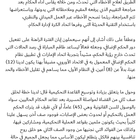
الطريق لعلاج الأخطاء التي تحدث، ومن خلاله يقاس أداء الحكام بعد
مراجعة التقييم الذي يرفعه المقيم وملاحظاته التي يدونها، وباستعراضها
تتم المراجعة، ريثما تصحح الأخطاء، عبر العمل الميداني والنظري،
باستخدام التقنية الحديثة التي وفرها اتحاد الكرة لإدارة الحكام.
وعطفاً على ذلك أشار، إلى أنهم سيعملون إبان الفترة الراهنة على تفعيل
دور الحكم الإضافي، وجعله فعالاً ليساعد طاقم المباراة في رصد الحالات التي
تحدث خارج رؤية الحكم، مشيداً بتجربة اتحاد الإمارات في تطبيق نظام
الحكم الإضافي المعمول به في الاتحاد الأوروبي، مضيفاً بهذا يكون لدينا (12)
عينا، بدلاً عن (8) أعين، في النظام الأول، مما يساهم في تقليل الأخطاء والحد
منها.
وحول ما يتعلق بزيادة وتوسيع القاعدة التحكيمية قال: لدينا خطة لخلق
صف ثاني من القضاة لمواصلة المسيرة، بعد تقاعد الحكام الحاليين، سواء
بالوصول للسن القانونية وهي (45) عاماً، أو لأي ظرف قد يترك الحكم
العمل بالتحكيم أو لحدوث بعض الإصابات، فوجود صف أخر، يسهل علينا
كثيراً بحيث يكونون ملمين بقواعد العملية التحكيمية، ومشاركين فيها،
وكذلك من الفوائد التي نجنيها من وجود الصف الثاني هو خلق روح
تنافسية بينهم فالكل يتطلع ليكون الأساس، مما يجعل الجميع في حالة