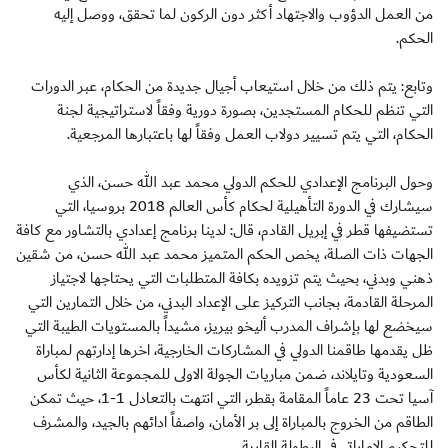
من العمل الدؤوب والاجتهاد أكثر دون الركون لما تحقق، ووصل إليه
الحكم.
وتابع: يتم ذلك من خلال استيعاب أجيال جديدة من الحكام، عبر الدورات
التي تنظم للحكام المستجدين، بصورة دورية وفقاً لاستراتيجية لجنة
الحكام، التي يتم تسيير دولاب العمل وفقاً لها باعتبارها المرجعية.
وحول البرنامج الإعدادي للحكم الدولي محمد عبد الله حسن، الذي
سيشارك في الدورة التأهيلية لحكام كأس العالم 2018 بروسيا، التي
تستضيفها قطر في إبريل القادم، قال: لدينا برنامج إعدادي بالتشاور مع كافة
الجهات ذات الصلة، يخص الحكم المتميز محمد عبد الله حسن، من شقين
ذهني وبدني، بحيث يتم تزويده بكافة المتطلبات التي يحتاجها لاجتياز
المرحلة القادمة، بجانب التركيز على الإعداد البدني، من خلال التمارين التي
سيخضع لها بإشراف المدرب أليخو بيريز، مشيداً بالمستويات الطيبة التي
ظل يقدمها طاقمنا الدولي في المشاركات الخارجية، اخرها إدارتهم لمباراة
السعودية وتايلاند، ضمن مباريات الجولة الاولى للمجموعة الثانية لكأس
آسيا تحت 23 عاماً المقامة بقطر، التي انتهت بالتعادل 1-1، حيث تمكن
الطاقم من الخروج بالمباراة إلى بر الأمان، واصفاً ادائهم بالجيد، والمشرف
للتحكيم الإماراتي في البطولة القارية.