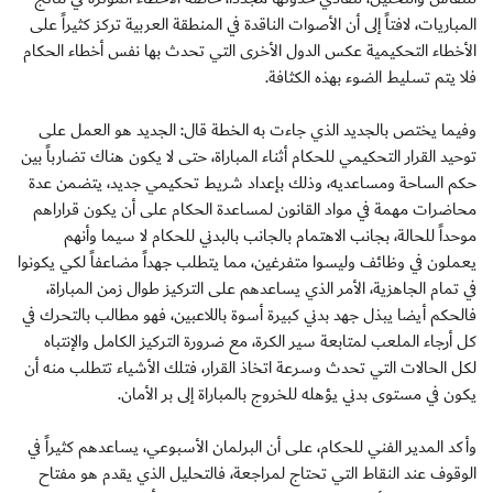
المباريات، لافتاً إلى أن الأصوات الناقدة في المنطقة العربية تركز كثيراً على
الأخطاء التحكيمية عكس الدول الأخرى التي تحدث بها نفس أخطاء الحكام
فلا يتم تسليط الضوء بهذه الكثافة.
وفيما يختص بالجديد الذي جاءت به الخطة قال: الجديد هو العمل على
توحيد القرار التحكيمي للحكام أثناء المباراة، حتى لا يكون هناك تضارباً بين
حكم الساحة ومساعديه، وذلك بإعداد شريط تحكيمي جديد، يتضمن عدة
محاضرات مهمة في مواد القانون لمساعدة الحكام على أن يكون قراراهم
موحداً للحالة، بجانب الاهتمام بالجانب بالبدني للحكام لا سيما وأنهم
يعملون في وظائف وليسوا متفرغين، مما يتطلب جهداً مضاعفاً لكي يكونوا
في تمام الجاهزية، الأمر الذي يساعدهم على التركيز طوال زمن المباراة،
فالحكم أيضا يبذل جهد بدني كبيرة أسوة باللاعبين، فهو مطالب بالتحرك في
كل أرجاء الملعب لمتابعة سير الكرة، مع ضرورة التركيز الكامل والإنتباه
لكل الحالات التي تحدث وسرعة اتخاذ القرار، فتلك الأشياء تتطلب منه أن
يكون في مستوى بدني يؤهله للخروج بالمباراة إلى بر الأمان.
وأكد المدير الفني للحكام، على أن البرلمان الأسبوعي، يساعدهم كثيراً في
الوقوف عند النقاط التي تحتاج لمراجعة، فالتحليل الذي يقدم هو مفتاح