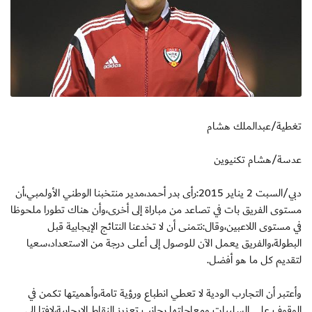
تغطية/عبدالملك هشام
عدسة/هشام تكنيوين
دبي/السبت 2 يناير 2015:رأى بدر أحمد،مدير منتخبنا الوطني الأولمبي،أن
مستوى الفريق بات في تصاعد من مباراة إلى أخرى،وأن هناك تطورا ملحوظا
في مستوى اللاعبين،وقال:نتمنى أن لا تخدعنا النتائج الإيجابية قبل
البطولة،والفريق يعمل الآن للوصول إلى أعلى درجة من الاستعداد،سعيا
لتقديم كل ما هو أفضل.
وأعتبر أن التجارب الودية لا تعطي انطباع ورؤية تامة،وأهميتها تكمن في
الوقوف على السلبيات ومعاجلتها بجانب تعزيز النقاط الايجابية،لافتا إلى