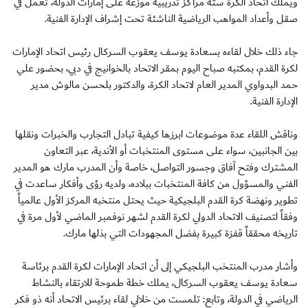
ويملك اتحاد الكرة ستة مراكز تدريبية موزعة على إمارات الدولة، تعمل في
صقل وأعداد المواهب الرياضية الناشئة تحت إشراف الإدارة الفنية.
جاء ذلك خلال لقاءه بسعادة يوسف يعقوب السركال رئيس اتحاد الإمارات
لكرة القدم، بمكتبه صباح اليوم بمقر الاتحاد بالخوانيج في دبي، بحضور علي
حمد البدواوي المدير العام لاتحاد الكرة، والدكتور بلحسن مالوش مدير
الإدارة الفنية.
وناقش اللقاء عدة موضوعات ابرزها كيفية تبادل التجارب والخبرات ونقلها
بين الجانبين، سواء على مستوى المنتخبات أو الأندية، عبر التعاون
المشترك وفتح آفاق وجسور التواصل، خاصة وأن المدرب مارك هو المدير
الفني والمسؤول من كافة المنتخبات ببلاده، ولديه رؤى وأفكار ساعدت في
تطوير ونهضة كرة القدم البلجيكية حيث يحتل منتخبه المركز الأول عالمياً
وفقاً لتصنيف الاتحاد الدولي لكرة القدم لشهر نوفمبر الماضي لأول مرة في
تاريخه محققاً قفزة كبيرة بفضل المجهودات التي بذلها مارك.
وأشار مدرب المنتخب البلجيكي إلى أن اتحاد الإمارات لكرة القدم برئاسة
سعادة يوسف يعقوب السركال، يملك خطة طموحة للارتقاء بالنشاط
الرياضي في الدولة، وتابع: تلمست من خلالي لقاء برئيس الاتحاد أنه ذو فكر