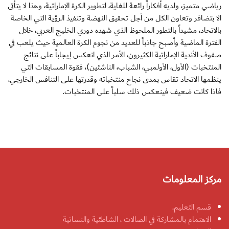
رياضي متميز، ولديه أفكاراً رائعة للغاية، لتطوير الكرة الإماراتية، وهذا لا يتأتى
الا بتضافر وتعاون الكل من أجل تحقيق النهضة وتنفيذ الرؤية التي الخاصة
بالاتحاد، مشيداً بالتطور الملحوظ الذي شهده دوري الخليج العربي، خلال
الفترة الماضية وأصبح جاذباً للعديد من نجوم الكرة العالمية حيث يلعب في
صفوف الأندية الإماراتية الكثيرون، الأمر الذي انعكس إيجاباً على نتائج
المنتخبات (الأول، الأولمبي، الشباب، الناشئين)، فقوة المسابقات التي
ينظمها الاتحاد تقاس بمدى نجاح منتخباته وقدرتها على التنافس الخارجي،
فاذا كانت ضعيف فينعكس ذلك سلباً على المنتخبات.
مركز المعلومات
قسم التعليم.
الاهتمام بالمشاركة في الصالات ، الشاطئية والنسائية