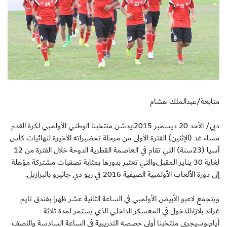
متابعة/عبدالملك هشام
دبي/ الأحد 20 ديسمبر 2015:يدشن منتخبنا الوطني الأولمبي لكرة القدم
مساء غد (الإثنين) الفترة الأولى من مرحلة تحضيراته الأخيرة لنهائيات كأس
آسيا (23سنة) التي تقام في العاصمة القطرية الدوحة خلال الفترة من 12
لغاية 30 يناير المقبل،والتي تعتبر بدورها بمثابة تصفيات مشتركة مؤهلة
إلى دورة الألعاب الأولمبية الصيفية 2016 في ريو دي جانيرو بالبرازيل.
ويتجمع لاعبو الأبيض الأولمبي في الساعة الثانية عشر ظهرا بفندق تايم
غراند بلازا،للدخول في المعسكر الداخلي الذي يستمر لمدة ثلاثة
أيام،وسيجري منتخبنا أولى حصصه التدريبية في الساعة السادسة والنصف