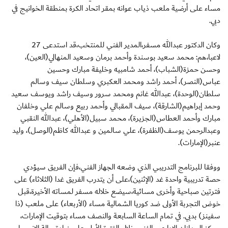
مساء على أرضية ملعب ذياب عوانه بمقر اتحاد الكرة بمنطقة الخوانيج في
دبي.
وكان الدكتور عبدالله مسفر،المدير الفني للمنتخب،قد استدعى 27
لاعبا،هم: محمد سعيد بوسندة وأحمد برمان وسعيد المنهالي(العين)،
وحسن حمزة(الشباب)، أحمد شامبيه وخليفة مبارك وحسين
عباس(النصر)، أحمد راشد ومحمد العكبري وسلطان سيف وسالم
سلطان(الوحدة)، عبدالله غانم ومحمد سرور وسيف راشد ويوسف سعيد
وحمد إبراهيم(الشارقة)، سيف المقبالي وأحمد ربيع وسالم علي وخلفان
مبارك وأحمد العطاس(الجزيرة)، محمد سبيل(الأهلي)، عبدالله النقبي
وعبدالرحمن يوسف(الظفرة)، علي سالمين و عبدالله كاظم(الوصل)، وليد
عنبر(الإمارات).
ووفقا للبرنامج التدريبي الذي وضعه الجهاز الفني،فإن الفريق سيؤدي
حصة تدريبية واحدة غد (الإثنين)،على أن يتدرب الفريق غدا (الثلاثاء) على
فترتين صباحية وأخرى مسائية،سيضع خلاله مسفر لمساته الأخيرة،قبل
خوض التجربة الأولى ضد كوريا الشمالية مساء (الأربعاء) على ملعب (ذا
سفينز) بدبي. في تمام الساعة السابعة والنصف مساء بتوقيت الإمارات،
ويركز الجهازان الإداري والفني خلال الفترة الأولى على زيادة حالة الإنسجام