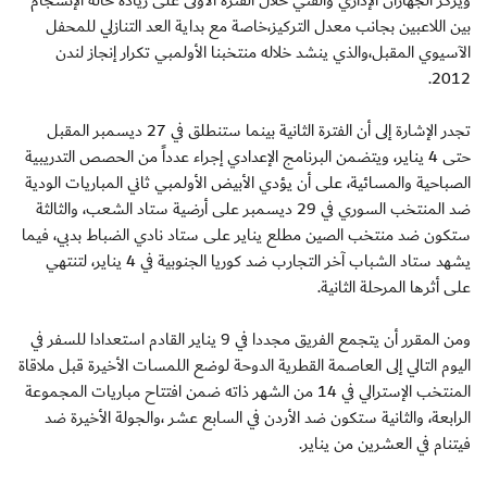
بين اللاعبين بجانب معدل التركيز،خاصة مع بداية العد التنازلي للمحفل
الآسيوي المقبل،والذي ينشد خلاله منتخبنا الأولمبي تكرار إنجاز لندن
2012.
تجدر الإشارة إلى أن الفترة الثانية بينما ستنطلق في 27 ديسمبر المقبل
حتى 4 يناير، ويتضمن البرنامج الإعدادي إجراء عدداً من الحصص التدريبية
الصباحية والمسائية، على أن يؤدي الأبيض الأولمبي ثاني المباريات الودية
ضد المنتخب السوري في 29 ديسمبر على أرضية ستاد الشعب، والثالثة
ستكون ضد منتخب الصين مطلع يناير على ستاد نادي الضباط بدبي، فيما
يشهد ستاد الشباب آخر التجارب ضد كوريا الجنوبية في 4 يناير، لتنتهي
على أثرها المرحلة الثانية.
ومن المقرر أن يتجمع الفريق مجددا في 9 يناير القادم استعدادا للسفر في
اليوم التالي إلى العاصمة القطرية الدوحة لوضع اللمسات الأخيرة قبل ملاقاة
المنتخب الإسترالي في 14 من الشهر ذاته ضمن افتتاح مباريات المجموعة
الرابعة، والثانية ستكون ضد الأردن في السابع عشر ،والجولة الأخيرة ضد
فيتنام في العشرين من يناير.