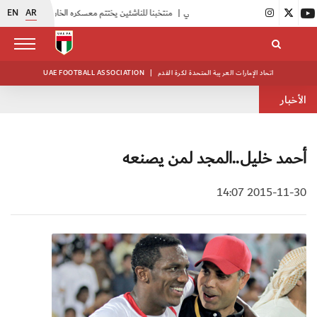
EN
AR
|
منتخبنا للناشئين يختتم معسكره الخارجي في صربيا
|
اتحاد الكرة يُنظم ورشة عمل للمراقبين المعتمدين
اتحاد الإمارات العربية المتحدة لكرة القدم
|
UAE FOOTBALL ASSOCIATION
الأخبار
أحمد خليل..المجد لمن يصنعه
2015-11-30 14:07