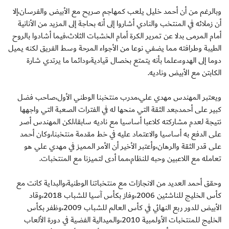
وبالرغم من أن أحمد خليل يلعب كمهاجم صريح مع الأبيض والفرسان،إلا
أن زملائه في المنتخب والنادي أشاروا إلى أنه بحاجة إلى المزيد من الأنانية
أمام المرمى بدلا عن تمرير الكرة أمام الخشبات الثلاث،فيما أشادوا بالروح
الطيبة وطرافته مما يضفي نوعا من الأجواء المرحة وسط الفريق لكنه يميل
دوما إلى الهدوء،علما بأنه يتمتع بخصال قيادية،ودائما ما يرتدي شارة
الكابتن مع الأبيض وناديه.
ويعتبر المهندس مهدي علي،مدرب منتخبنا الوطني الأول،صاحب فضل
كبير على أحمد،بعد الثقة التي منحها له في الفترات الصعبة التي واجهها
نتيجة لعدم مشاركته كلاعبا أساسيا مع ناديه سابقا،لكن المهندس أصر
على الدفع به أساسيا والاعتماد عليه في خط مقدمة منتخبنا،وكان أحمد
على قدر الثقة والرهان،وأعتبر الأخير أن الأمر المميز في مهدي علي هو
تعامله مع اللاعبين وحبه للنظام،مما أدى لتميزنا مع المنتخبات.
وحقق أحمد العديد من الانجازات مع منتخباتنا الوطنية،والبداية كانت مع
كأس الخليج للناشئين 2006،وفاز بكأس آسيا للشباب 2018،وقاد
الأبيض للدور ربع النهائي في كأس العالم للشباب 2009،وظفر بكأس
الخليج للمنتخبات الأولمبية 2010،والميدالية الفضية في دورة الألعاب