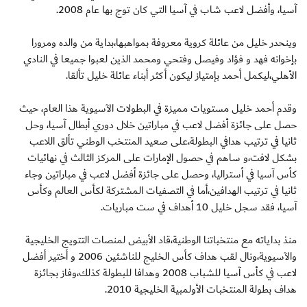
آسيا، وأفضل لاعب شاب في آسيا التي كان توج بها عام 2008.
وينحدر خليل من عائلة كروية معروفة بمواهبها،بداية من والده ومرورا
بإخوانه فهد و فؤاد وفيصل وفتحي ومحمد الذين لعبوا جميعا في النادي
الأهلي،ليكمل أحمد بإمتياز ليكون أكثر أبناء عائلة خليل تألقا.
وقدم أحمد خليل مستويات مميزة في البطولات الآسيوية هذا العام، حيث
حصل على جائزة أفضل لاعب في مباراتين خلال دوري أبطال آسيا، وحل
ثانيا في ترتيب هدافي البطولة،على صعيد المنتخب الوطني تألق اللاعب
بشكل لافت،و ساهم في حصول الإمارات على المركز الثالث في نهائيات
كأس آسيا في أستراليا، وحصل على جائزة أفضل لاعب في مباراتين وجاء
ثانيا في ترتيب الهدافين،أما في التصفيات المشتركة لكأس العالم وكأس
آسيا، فقد سجل خليل 10 أهداف في ست مباريات.
منذ بداياته مع منتخباتنا الوطنية،قاد الأبيض لمنصات التتويج الخليجية
والآسيوية،ونال لقب هداف كأس الخليج للناشئين 2006 و أختير أفضل
لاعب في كأس آسيا للشباب 2008 وهدافا للبطولة كذلك،وفاز بجائزة
هداف بطولة المنتخبات الأولمبية الخليجية 2010.