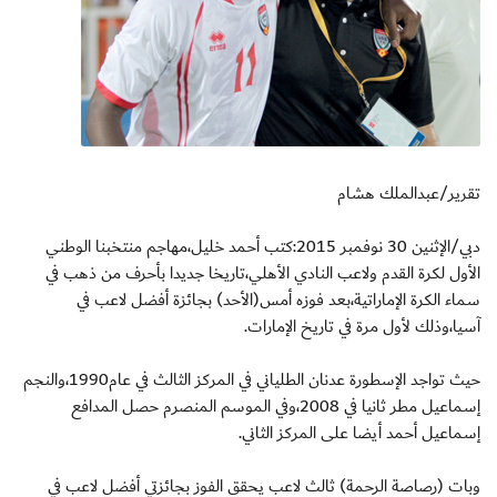
تقرير/عبدالملك هشام
دبي/الإثنين 30 نوفمبر 2015:كتب أحمد خليل،مهاجم منتخبنا الوطني
الأول لكرة القدم ولاعب النادي الأهلي،تاريخا جديدا بأحرف من ذهب في
سماء الكرة الإماراتية،بعد فوزه أمس(الأحد) بجائزة أفضل لاعب في
آسيا،وذلك لأول مرة في تاريخ الإمارات.
حيث تواجد الإسطورة عدنان الطلياني في المركز الثالث في عام1990،والنجم
إسماعيل مطر ثانيا في 2008،وفي الموسم المنصرم حصل المدافع
إسماعيل أحمد أيضا على المركز الثاني.
وبات (رصاصة الرحمة) ثالث لاعب يحقق الفوز بجائزتي أفضل لاعب في