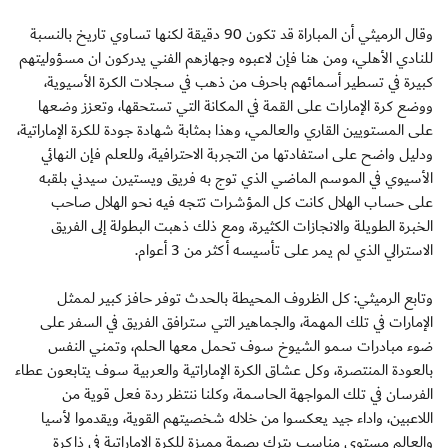
وقال الرميثي أن المباراة قد تكون 90 دقيقة لكنها تساوي تاريخ بالنسبة
للنادي الأهلي، ومن هنا فإن لاعبوه وجهازهم الفني يدركون ان مسؤوليتهم
كبيرة في تسطير أسمائهم باحرف من ذهب في سجلات الكرة الأسيوية،
ووضع كرة الإمارات على القمة في المكانة التي تستحقها، وتعزز وضعها
على المستويين القاري والعالمي، وهذا بمثابة شهادة جودة للكرة الإماراتية،
ودليل واضح على استفادتها من التجربة الاحترافية، وللعلم فإن النهائي
الأسيوي في الموسم الماضي الذي توج به فريق ويستيرن سيدني بلقبه
على حساب الهلال كانت كل المؤشرات تتجه فيه نحو الهلال صاحب
الخبرة الطويلة والانجازات الكثيرة، ومع ذلك ذهبت البطولة إلى الفريق
الاسترالي الذي لم يمر على تأسيسه أكثر من 3 أعوام.
وتابع الرميثي: كل الظروف المحيطة بالحدث توفر حافز كبير لممثل
الإمارات في تلك المهمة، والجماهير التي سترافق الفريق في السفر على
ضوء مبادرات سمو الشيوخ سوف تحمل معها الحلم، وتمني النفس
بالعودة المنتصرة، وكل عشاق الكرة الإماراتية والعربية سوف يتابعون عطاء
الفرسان في تلك المواجهة الحاسمة، وكلنا ننتظر ردة فعل قوية من
اللاعبين، واداء جيد يعكسوا من خلاله شخصيتهم القوية، ويقدموا لأسيا
والعالم مستوى مناسب يترك بصمة مميزة للكرة الإماراتية في ذاكرة