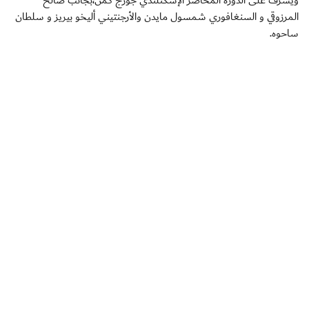
المرزوقي و السنغافوري شمسول مايدن والأرجنتيني أليخو بيريز و سلطان
ساحوه.