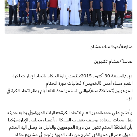
متابعة/عبدالملك هشام
عدسة/هشام تكنيوين
دبي/الجمعة 30 أكتوبر 2015:نظمت إدارة الحكام باتحاد الإمارات لكرة
القدم مساء أمس (الخميس) فعاليات دورة الحكام
الموهوبين(تحت23سنة)،والتي تستمر لمدة ثلاثة أيام بمقر اتحاد الكرة في
دبي.
وأفتتح علي حمد،المدير العام لاتحاد الكرة،فعاليات الدورة،وفي بداية حديثه
نقل تحيات سعادة يوسف يعقوب السركال،وأعضاء مجلس الإدارة،مؤكدا
بأن إنطلاقة الحكم تكون من دورة الموهوبين والدليل ما وصل إليه الحكم
الدولي عمر آل عمر،الذي تخرج من ذات الدورة ونجح في مشروع حكام