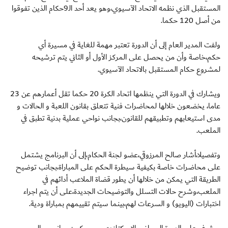
المستقبل الذي نظمه الاتحاد الآسيوي،وهو يعد أحد الـ9حكام الذين تفوقوا
من أصل 120 حكما.
ولفت المدير العام إلى أن الدورة تعتبر مهمة للغاية في مسيرة أي
حكم،خاصة وأن من يحصل على المركز الأول أو الثاني يتم ترشيحه
لمشروع حكام المستقبل بالاتحاد الآسيوي.
ويشارك في الدورة التي ينظمها اتحاد الكرة 20 حكما تقل أعمارهم عن 23
عاما، يخضعون خلالها لمحاضرات فنية تتعلق بقانون اللعبة و الحالات و
مدى استيعابهم وتطبيقهم للقانون،بجانب نواحي عملية بدنية تطبق في
الملعب.
وتفصيلا،أشار صالح المرزوقي،عضو لجنة الحكام،إلى أن البرنامج يشتمل
على محاضرات خاصة بكيفية سيطرة الحكم على المباراة،بجانب توضيح
الطريقة التي يمكن من خلالها أن يطور قضاة الملاعب أدائهم في
الملعب،وشرح حالات التسلل والتوضيحات الجديدة،على أن يتم اجراء
اختبارات (اليويو) و السرعات لهم،بينما سيتم تقييمهم بمباراة ودية.
ويشرف على الدورة المحاضر الإسكتلندي جورج كمن،بجانب صالح