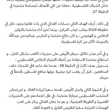
داخل الشباك الفلسطينية ، معلنا عن ثاني الأهداف لمصلحة منتخبنا في
الدقيقة 27.
إلى ذلك ، أربك الهدف الثاني حسابات الفدائي الذي بات ظاهرا وجود خلل في
خطوطه الثلاثة بجانب غياب التركيز ، بينما تميز أداء منتخبنا بالتوازن
الدفاعي و الهجومي ، و كان دفاع منتخبنا و الحارس عبدالرحمن عبدالله
بالمرصاد لأكثر من كرة فلسطينية .
و في آخر عشر دقائق سيطر الأبيض على مجريات اللعب بشكل كامل ، و
استطاع منتخبنا الاستفادة من أخطاء التمركز الدفاعي الفلسطيني ،
بتسجيل هدف ثالث في الدقيقة 38 ، عندما عاد ماجد لافي للتحرك خلف
المدافعين ، قبل أن يلعب كرة عرضية حولها مدافع فلسطين بالخطأ في
مرماه.
و في الشوط الثاني واصل الأبيض تقدمه سعيا لزيادة الغلة ، و لم يتمكن
المنتخب الفلسطيني مجاراة منتخبنا ، في ظل اعتمادهم على التمريرات
القصيرة و الطويلة العرضية ، و هو ما جعل الفدائي يركز على لعب
الهجمات المرتدة سعيا لتقليص الفارق و العودة للقاء.