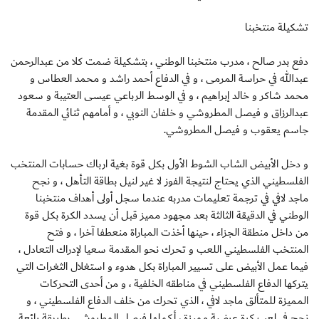
تشكيلة منتخبنا
دفع بدر صالح ، مدرب منتخبنا الوطني ، بتشكيلة ضمت كلا من عبدالرحمن
عبدالله في حراسة المرمى ، و في الدفاع أحمد راشد و محمد العطاس و
محمد شاكر و خالد إبراهيم ، و في الوسط الرباعي عيسى العتيبة و سعود
عبدالرزاق و فيصل المطروشي و خلفان النوبي ، و أمامهم ثنائي المقدمة
جاسم يعقوب و فيصل المطروشي.
و دخل الأبيض الشاب الشوط الأول بكل قوة بغية ارباك حسابات المنتخب
الفلسطيني الذي يحتاج لنتيجة الفوز لا غير لنيل بطاقة التأهل ، و نجح
ماجد لافي في ترجمة تعليمات مدربه عندما سجل أولى أهداف منتخبنا
الوطني في الدقيقة الثالثة بعد مجهود مميز قبل أن يسدد الكرة بكل قوة
من داخل منطقة الجزاء ، حينها أخذت المباراة منعطفا آخرا ، و فتح
المنتخب الفلسطيني اللعب و تحرك نحو المقدمة سعيا لإدراك التعادل ،
فيما عمل الأبيض على تسيير المباراة بكل هدوء و استغلال الثغرات التي
يتركها الدفاع الفلسطيني في مناطقه الخلفية ، و من أحدى التحركات
المميزة للمتألق ماجد لافي ، الذي تحرك من خلف الدفاع الفلسطيني ، و
نجح في لعب كرة عرضية مميزة ، أكملها فيصل المطروشي بطريقة رائعة