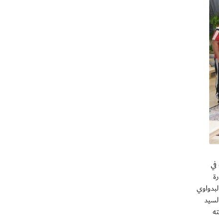
في
ارة
لبدواوي
لسيد
ته