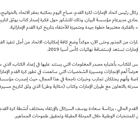
ل سعادة يوسف السركال رئيس اتحاد الإمارات لكرة القدم، صباح اليوم بمكتبه بمقر الاتحاد بالخواني
دي مديرعام مؤسسة البيان، وذلك للتشاور حول فكرة إصدار كتاب يوثق لتاريخ
 بالفكرة، معتبرها خطوة جيدة ومتميزة للأحتفاء بتاريخ كرة القدم الإماراتية.
ارات من الجذور وحتى الآن، موكداً وضع كافة إمكانيات الاتحاد من أجل تنفيذ الف
إمارات تستعد لإستضافة نهائيات كأس آسيا 2019.
س للكتاب، بأعتباره مصدر المعلومات التي يستند عليها في إعداد الكتاب، الذي 
ستعرضاً أهم الإنجازات ومسيرة الشخصيات التي ساهمت في تطور كرة القدم الإمارات
، خاصة وأنهم يمتلكان تجارب وخبرات ناجحة في هذا المجال، حيث إصدرت مؤسسة 
درته بالتعاون مع طيران الإمارات وكتاب (حكاية وطن) الذي وثق لتاريخ مسيرة 
لقدم الحالي ، برئاسة سعادة يوسف السركال بالإرتقاء بمختلف أنشطة كرة القدم
وفيق للمنتخبات الوطنية خلال المرحلة المقبلة وتحقيق طموحات الجماهير.