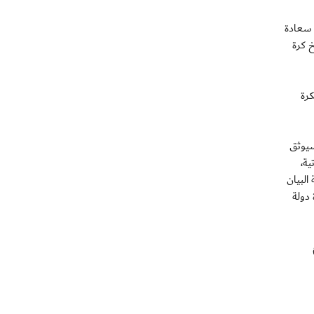
ج، سعادة
 كرة
كرة
سيوثق
ية،
البيان
دولة