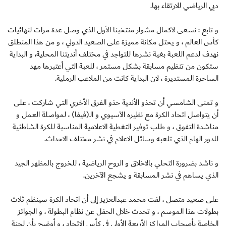
دبي الرياضي للارتقاء بها.
و تابع : نسعى لاكمال مشوار منتخبنا الأول الذي وصل عدة مرات لنهائيات
كأس العالم ، و يحتل مكانة مميزة على الصعيد الدولي ، و من هذا المنطلق
نهدف لدعم اللعبة بغية نشرها للتواجد في مختلف أنديتنا المحلية، و البداية
ستكون من تنظيم مسابقة بشكل مستمر ، للعبة التي أعتبرها مهد
الساحرة المستديرة ، لان البداية كانت من الملاعب الرملية.
و تمنى الشامسي أن تحذو الأندية حذو الفرق الأخري التي شاركت ، على
أن يتواصل اتحاد الكرة مع نظيره الآسيوي و الـ(فيفا) ، لمواصلة العمل و
مناشدة التفوق ، و طلب توفير التغطية الاعلامية المناسبة للكرة الشاطئية
للدور الهام الذي تلعبه وسائل الاعلام في نشر مختلف الاحداث.
و ناشد بضرورة التحلي بالاخلاق و الروح الرياضية ، للخروج بالمظهر الجيد
الذي يساهم في نشر المسابقة و يشجع الآخرين.
على صعيد متصل ، لفت محمد عبدالعزيز إلى أن اتحاد الكرة سينظم ثلاث
بطولات هذا الموسم ، و تحدث خلال الحفل عن نظام البطولة ، و الجوائز
الخاصة بأصحاب المراكز الأربعة الأولى في كأس الاتحاد ، و أوضح بأن لجنة