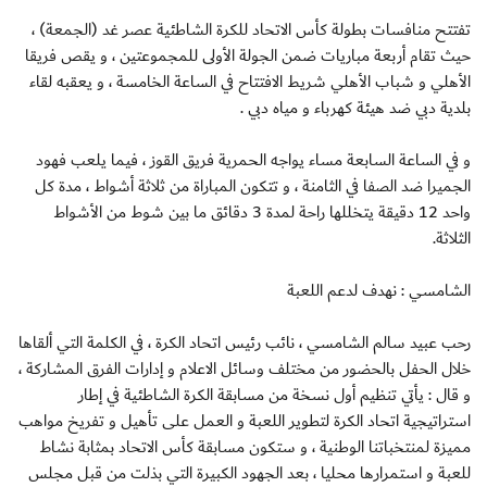
تفتتح منافسات بطولة كأس الاتحاد للكرة الشاطئية عصر غد (الجمعة) ،
حيث تقام أربعة مباريات ضمن الجولة الأولى للمجموعتين ، و يقص فريقا
الأهلي و شباب الأهلي شريط الافتتاح في الساعة الخامسة ، و يعقبه لقاء
بلدية دبي ضد هيئة كهرباء و مياه دبي .
و في الساعة السابعة مساء يواجه الحمرية فريق القوز ، فيما يلعب فهود
الجميرا ضد الصفا في الثامنة ، و تتكون المباراة من ثلاثة أشواط ، مدة كل
واحد 12 دقيقة يتخللها راحة لمدة 3 دقائق ما بين شوط من الأشواط
الثلاثة.
الشامسي : نهدف لدعم اللعبة
رحب عبيد سالم الشامسي ، نائب رئيس اتحاد الكرة ، في الكلمة التي ألقاها
خلال الحفل بالحضور من مختلف وسائل الاعلام و إدارات الفرق المشاركة ،
و قال : يأتي تنظيم أول نسخة من مسابقة الكرة الشاطئية في إطار
استراتيجية اتحاد الكرة لتطوير اللعبة و العمل على تأهيل و تفريخ مواهب
مميزة لمنتخباتنا الوطنية ، و ستكون مسابقة كأس الاتحاد بمثابة نشاط
للعبة و استمرارها محليا ، بعد الجهود الكبيرة التي بذلت من قبل مجلس