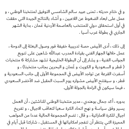
و في ختام حديثه ، تمنى عبيد سالم الشامسي التوفيق لمنتخبنا الوطني ، و
عمل على ابعاد الضغوط عن اللاعبين ، و أشاد بالنتائج الجيدة التي حققت
في أول استحقاق دولي للمنتخب بالعاصمة الأردنية عَمان ، بداية الشهر
الجاري في بطولة غرب آسيا .
إلى ذلك ، أدى الأبيض حصة تدريبية خفيفة فور وصول البعثة إلى الدوحة ،
عمل خلالها الجهاز الفني بقيادة المدرب عبدالله شاهين على تنويع
الجوانب الفنية ، و يشار إلى أن البطولة الخليجية تشهد مشاركة 6 منتخبات
( قطر و السعودية و الكويت و عُمان و البحرين بجانب منتخبنا) ، و
أسفرت القرعة عن تواجد الأبيض في المجموعة الأولى إلى جانب السعودية و
قطر ، و سيفتتح الأبيض مشواره يوم السبت المقبل ضد الأخضر السعودي
، فيما سيكون في الراحة بالجولة الأولى.
بدوره ، أكد جمال بوهندي ، مدير منتخبنا الوطني للناشئين ، أن العمل
يسير وفق سياسة و نهج اتحاد الكرة سعيا لتعاقب الاجيال ، و تفريخ
اجيال للكرة الاماراتية ، و قال : تضم المجموعة الحالية عددا من المواهب
المميزة التي ينتظر أن تنفجر امكانياتها في المستقبل ، شاركنا قبل أيام في