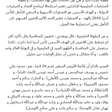
بطولة غرب آسيا و هي أول احتكاك دولي لهذا المنتخب ، و بطولة
المنتخبات الخليجية للناشئين تعتبر استكمالا لبرنامج الاعداد و المباريات
الدولية ، و الهدف الأسمى هو التصفيات الآسيوية و السعي للتأهل لكأس
آسيا 2016 بالهند ، و التصفيات تعتبر التحد الأكبر للاعبين أنفسهم ، لان
التأهل يعني استمرارية هذا الجيل .
و عن البطولة الخليجية ، قال بوهندي : ذاهبون للمنافسة بكل تأكيد لكن
لم نضغط على اللاعبين لان الهدف الأسمى كأس آسيا كما ذكرت ، لكننا
سنعمل على المنافسة و الظهور الجيد في الخليجية و في النهاية الفائز واحد
باللقب ، و أنا متفائل و نتمنى أن نمثل الإمارات خير تمثيل.
الجدير بالذكر أن قائمة الأبيض الصغير تضم 24 لاعبا ، هم : محمد علي
خميس و يوسف عبدالرحمن و عيسى أحمد عيسى (اتحاد كلباء) ، و
عبدالله عبدالرحمن و محمد عيسى (الأهلي) ، و الحارث سالم و أحمد
محمود (الجزيرة) ، و سلطان سعيد و عمران عبدالله و أحمد راشد
(الشارقة)، و محمد عبدالله (الشباب) ، و حمد جاسم و حسين مهدي
(النصر) و ماجد عبدالله و مانع عايض و محمد عارف و يوسف التيزاني و
نواف وليد و حامد عبدالله الحمادي و راشد عبدالله و عبدالله اسماعيل و
نهيان عادل (الوحدة) ، و سالم راشد و علي صالح (الوصل).