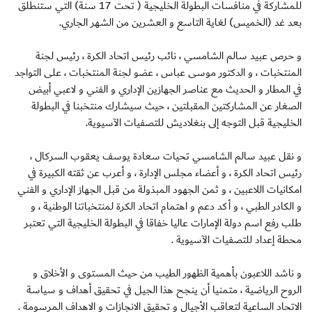
للمشاركة في منافسات البطولة الخليجية ( تحت 17 سنة) التي ستنطلق
بعد غد (الخميس) لغاية التاسع و العشرين من الشهر الجاري.
و حرص عبيد سالم الشامسي ، نائب رئيس اتحاد الكرة ، رئيس لجنة
المنتخبات ، و الدكتور موسى عباس ، عضو لجنة المنتخبات ، على التواجد
في المطار و الحديث مع عناصر الجهازين الإداري و الفني و لاعبي أبيض
الصغار عن المشاركتين المقبلتين ، حيث سيشارك منتخبنا في البطولة
الخليجية قبل التوجه إلى بنغلاديش للتصفيات الآسيوية.
و نقل عبيد سالم الشامسي تحيات سعادة يوسف يعقوب السركال ،
رئيس اتحاد الكرة ، و أعضاء مجلس الإدارة ، و أعرب عن ثقته الكبيرة في
امكانيات اللاعبين ، و ثمن الجهود المبذولة من قبل الجهاز الإداري و الفني
و الكادر الطبي ، و أكد دعم و اهتمام اتحاد الكرة لمنتخباتنا الوطنية ، و
طلب رفع اسم دولة الإمارات عاليا خفاقا في البطولة الخليجية التي تعتبر
محطة إعداد للتصفيات الآسيوية .
و ناشد اللاعبون بأهمية الظهور الطيب من حيث المستوى و الأخلاق و
الروح الرياضية ، متمنيا أن ينجح هذا الجيل في تحقيق أهداف و سياسة
الاتحاد الساعية لتعاقب الأجيال و تحقيق الانجازات و الاهداف المرسومة .