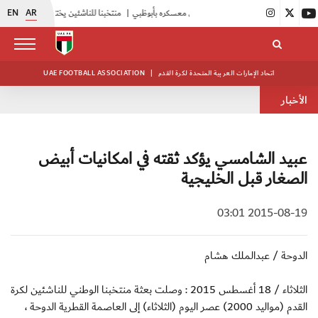
EN
AR
|
أبيض الشباب يواصل تدريباته في معسكره بأبوظبي
|
منتخبنا للناشئين يختتم معسكره الخارجي في صربيا
اتحاد الإمارات العربية المتحدة لكرة القدم
|
UAE FOOTBALL ASSOCIATION
الأخبار
عبيد الشامسي يؤكد ثقته في امكانيات أبيض
الصغار قبل الخليجية
2015-08-19 03:01
الدوحة / عبدالملك هشام
الثلاثاء / 18 أغسطس 2015 : وصلت بعثة منتخبنا الوطني للناشئين لكرة
القدم (مواليد 2000) عصر اليوم (الثلاثاء) إلى العاصمة القطرية الدوحة ،