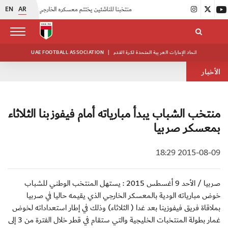
EN
AR
|
منتخبنا للناشئين يختتم معسكره الخارجي في صربيا
|
اتحاد الكرة يُنظم ورشة عمل للمراقبين المعتمدين
اتحاد الإمارات العربية المتحدة لكرة القدم
|
UAE FOOTBALL ASSOCIATION
الأخبار
منتخب الشباب يبدأ مبارياته أمام فيفوزبنا الثلاثاء
بمعسكر صربيا
2015-08-09 18:29
صربيا / الأحد 9 أغسطس 2015 : يستهل المنتخب الوطني للشباب
خوض مبارياته الودية بالمعسكر الخارجي الذي يقيمه حاليا في صربيا
بملاقاة فريق فيفوزينا بعد غدا ( الثلاثاء) وذلك في إطار استعداداته لخوض
غمار بطولة المنتخبات الخليجية والتي ستقام في قطر خلال الفترة من 3 إلى