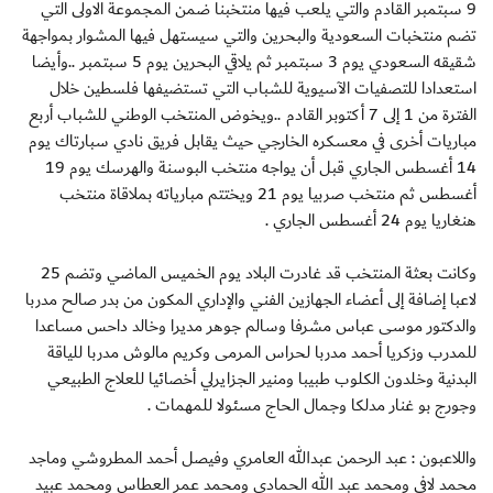
9 سبتمبر القادم والتي يلعب فيها منتخبنا ضمن المجموعة الاولى التي
تضم منتخبات السعودية والبحرين والتي سيستهل فيها المشوار بمواجهة
شقيقه السعودي يوم 3 سبتمبر ثم يلاقي البحرين يوم 5 سبتمبر ..وأيضا
استعدادا للتصفيات الآسيوية للشباب التي تستضيفها فلسطين خلال
الفترة من 1 إلى 7 أكتوبر القادم ..ويخوض المنتخب الوطني للشباب أربع
مباريات أخرى في معسكره الخارجي حيث يقابل فريق نادي سبارتاك يوم
14 أغسطس الجاري قبل أن يواجه منتخب البوسنة والهرسك يوم 19
أغسطس ثم منتخب صربيا يوم 21 ويختتم مبارياته بملاقاة منتخب
هنغاريا يوم 24 أغسطس الجاري .
وكانت بعثة المنتخب قد غادرت البلاد يوم الخميس الماضي وتضم 25
لاعبا إضافة إلى أعضاء الجهازين الفني والإداري المكون من بدر صالح مدربا
والدكتور موسى عباس مشرفا وسالم جوهر مديرا وخالد داحس مساعدا
للمدرب وزكريا أحمد مدربا لحراس المرمى وكريم مالوش مدربا للياقة
البدنية وخلدون الكلوب طبيبا ومنير الجزايرلي أخصائيا للعلاج الطبيعي
وجورج بو غنار مدلكا وجمال الحاج مسئولا للمهمات .
واللاعبون : عبد الرحمن عبدالله العامري وفيصل أحمد المطروشي وماجد
محمد لافي ومحمد عبد الله الحمادي ومحمد عمر العطاس ومحمد عبيد