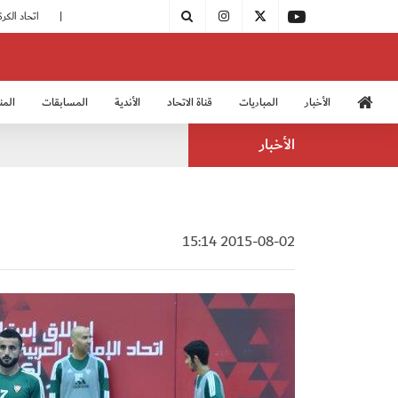
|
مودرن سبورت يُتوج بطلًا لدوري الدرجة الثالثة
|
اتحاد الكرة يُشارك في الكونغرس الآسيوي الـ 36
الأخبار
المباريات
قناة الاتحاد
الأندية
المسابقات
المن
منتخب الشباب 2005
منت
الأخبار
2015-08-02 15:14