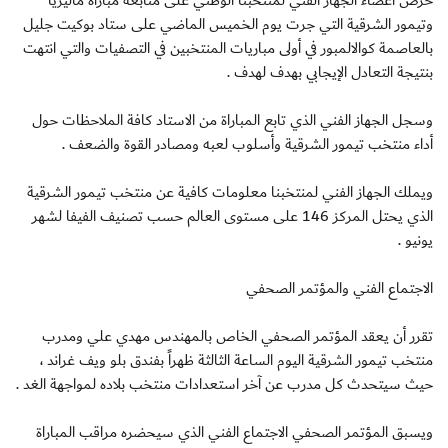
حرص أعضاء الجهاز الفني لمنتخبنا الوطني على متابعة مباراة ماليزيا
وتيمور الشرقية التي جرت يوم الخميس الماضي على ستاد بوكيت جليل
بالعاصمة كوالالمبور في أولى مباريات المنتخبين في التصفيات والتي انتهت
بنتيجة التعادل الإيجابي بهدف لهدف .
وسجل الجهاز الفني الذي تابع المباراة من الاستاد كافة الملاحظات حول
أداء منتخب تيمور الشرقية وأسلوب لعبه ومصادر القوة والضعف .
ويملك الجهاز الفني لمنتخبنا معلومات كافية عن منتخب تيمور الشرقية
الذي يحتل المركز 146 على مستوى العالم حسب تصنيف الفيفا لشهر
يونيو .
الاجتماع الفني والمؤتمر الصحفي
تقرر أن يعقد المؤتمر الصحفي الخاص بالمهندس مهدي علي ومدرب
منتخب تيمور الشرقية اليوم الساعة الثالثة ظهراً بفندق بلو ويف غراند ،
حيث سيتحدث كل مدرب عن آخر استعدادات منتخب بلاده لمواجهة الغد .
ويسبق المؤتمر الصحفي الاجتماع الفني الذي سيحضره مراقب المباراة