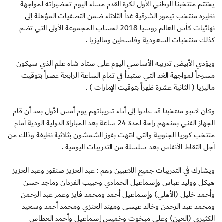
يختتم منتخبنا الوطني الأول لكرة القدم مساء اليوم تحضيراته لمواجهة
نظيره منتخب تيمور الشرقية غداً الثلاثاء ضمن التصفيات المؤهلة إلى
نهائيات كأس العالم روسيا 2018 لحساب المجموعة الأولى التي تضم
كذلك منتخبات السعودية وفلسطين وماليزيا .
ويؤدي الأبيض تدريبه الأساسي اليوم على ستاد شاه علم الذي سيكون
مسرحاً لمواجهة الغد التي ستبدأ في تمام الساعة الرابعة عصراً بتوقيت
ماليزيا ( الثانية عشرة ظهراً بتوقيت الإمارات ) .
وكان لاعبو منتخبنا قد عادوا إلى أداء تدريباتهم يوم أمس الأول بعد أن قام
الجهاز الفني بمنحهم راحة لمدة 24 ساعة بعد المباراة الدولية الودية أمام
منتخب كوريا الجنوبية والتي انتهت بفوز الشمشون بثلاثية نظيفة وذلك من
أجل التقاط الأنفاس بعد سلسلة من التدريبات اليومية .
ويشارك في التدريبات جميع اللاعبين وهم : عبد العزيز صنقور وعبد العزيز
هيكل ووليد عباس وإسماعيل الحمادي وحبيب الفردان وماجد حسن
وأحمد خليل (الأهلي) وإسماعيل أحمد ومحمد فايز وعمر عبد الرحمن
ومحمد عبد الرحمن وخالد عيسى ومهند العنزي ومحمد أحمد وسعيد
الكثيري (العين) وعلي مبخوت وخميس إسماعيل وأحمد العطاس