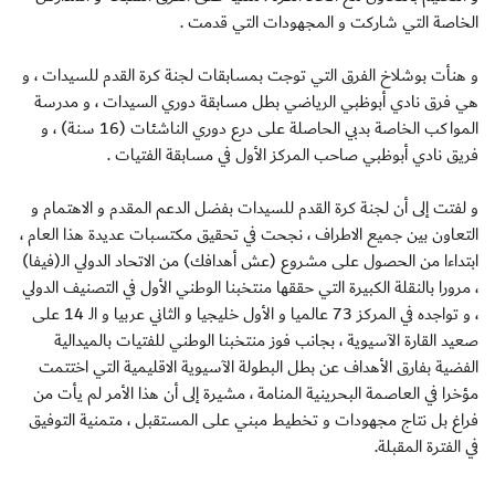
الخاصة التي شاركت و المجهودات التي قدمت .
و هنأت بوشلاخ الفرق التي توجت بمسابقات لجنة كرة القدم للسيدات ، و
هي فرق نادي أبوظبي الرياضي بطل مسابقة دوري السيدات ، و مدرسة
المواكب الخاصة بدبي الحاصلة على درع دوري الناشئات (16 سنة) ، و
فريق نادي أبوظبي صاحب المركز الأول في مسابقة الفتيات .
و لفتت إلى أن لجنة كرة القدم للسيدات بفضل الدعم المقدم و الاهتمام و
التعاون بين جميع الاطراف ، نجحت في تحقيق مكتسبات عديدة هذا العام ،
ابتداءا من الحصول على مشروع (عش أهدافك) من الاتحاد الدولي الـ(فيفا)
، مرورا بالنقلة الكبيرة التي حققها منتخبنا الوطني الأول في التصنيف الدولي
، و تواجده في المركز 73 عالميا و الأول خليجيا و الثاني عربيا و الـ 14 على
صعيد القارة الآسيوية ، بجانب فوز منتخبنا الوطني للفتيات بالميدالية
الفضية بفارق الأهداف عن بطل البطولة الآسيوية الاقليمية التي اختتمت
مؤخرا في العاصمة البحرينية المنامة ، مشيرة إلى أن هذا الأمر لم يأت من
فراغ بل نتاج مجهودات و تخطيط مبني على المستقبل ، متمنية التوفيق
في الفترة المقبلة.