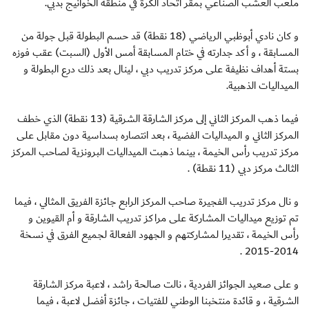
ملعب العشب الصناعي بمقر اتحاد الكرة في منطقة الخوانيج بدبي.
و كان نادي أبوظبي الرياضي (18 نقطة) قد حسم البطولة قبل جولة من
المسابقة ، و أكد جدارته في ختام المسابقة أمس الأول (السبت) عقب فوزه
بستة أهداف نظيفة على مركز تدريب دبي ، لينال بعد ذلك درع البطولة و
الميداليات الذهبية.
فيما ذهب المركز الثاني إلى مركز الشارقة الشرقية (13 نقطة) الذي خطف
المركز الثاني و الميداليات الفضية ، بعد انتصاره بسداسية دون مقابل على
مركز تدريب رأس الخيمة ، بينما ذهبت الميداليات البرونزية لصاحب المركز
الثالث مركز دبي (11 نقطة) .
و نال مركز تدريب الفجيرة صاحب المركز الرابع جائزة الفريق المثالي ، فيما
تم توزيع ميداليات المشاركة على مراكز تدريب الشارقة و أم القيوين و
رأس الخيمة ، تقديرا لمشاركتهم و الجهود الفعالة لجميع الفرق في نسخة
2014-2015 .
و على صعيد الجوائز الفردية ، نالت صالحة راشد ، لاعبة مركز الشارقة
الشرقية ، و قائدة منتخبنا الوطني للفتيات ، جائزة أفضل لاعبة ، فيما