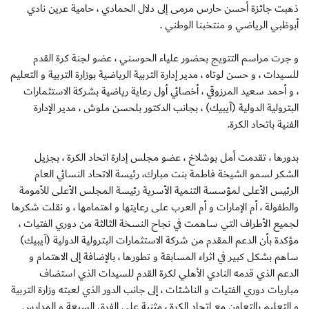
ذهبت جائزة أحسن حارس مرمى إلى دلال الحمادي ، حامية عرين نادي
أبوظبي الرياضي و منتخبنا الوطني .
و جرت مراسم التتويج بحضور علياء الحوسني ، عضو لجنة كرة القدم
للسيدات ، و حسن لوتاه ، مدير إدارة التربية الرياضية بوزارة التربية و التعليم
، و أحمد سعيد المرزوقي ، أخصائي أول رعاية رياضية بشركة الاستثمارات
البترولية الدولية (آيبيك) ، بجانب الدكتور بلحسن ملوش ، مدير الإدارة
الفنية باتحاد الكرة.
بدورها ، تقدمت أمل بوشلاخ ، عضو مجلس إدارة اتحاد الكرة ، بجزيل
الشكر لسمو الشيخة فاطمة بنت مبارك، رئيسة الاتحاد النسائي العام
الرئيس الأعلى لمؤسسة التنمية الأسرية رئيسة المجلس الأعلى للأمومة
والطفولة ، أم الإمارات و أم العرب على رعايتها و اهتمامها ، و نقلت شكرها
لجميع الأطراف التي ساهمت في نجاح النسخة الثالثة من دوري الفتيات ،
مؤكدة بأن الدعم المقدم من شركة الاستثمارات البترولية الدولية (آيبيك)
ساهم بشكل كبير في اثراء المسابقة و تطورها ، بالإضافة إلى الاهتمام و
الدعم الذي قدمه النادي الأهلي لكرة القدم للسيدات الذي استضاف
مباريات دوري الفتيات و الناشئات ، إلى جانب الدور الذي لعبته وزارة التربية
و التعليم بالتعاون مع اتحاد الكرة ، مثنية على الفرق السبعة و المدارس