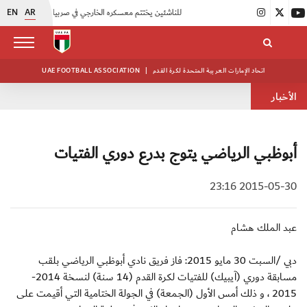
EN
AR
|
منتخبنا للناشئين يختتم معسكره الخارجي في صربيا
|
اتحاد الكرة يُنظم ورشة عمل للمراقبين المعتمدين
اتحاد الإمارات العربية المتحدة لكرة القدم
|
UAE FOOTBALL ASSOCIATION
الأخبار
أبوظبي الرياضي يتوج بدرع دوري الفتيات
2015-05-30 23:16
عبد الملك هشام
دبي /السبت 30 مايو 2015: فاز فريق نادي أبوظبي الرياضي بلقب
مسابقة دوري (آيبيك) للفتيات لكرة القدم (14 سنة) لنسخة 2014-
2015 ، و ذلك أمس الأول (الجمعة) في الجولة الختامية التي أقيمت على