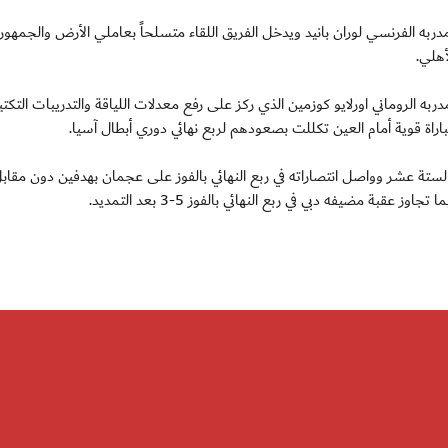
به الفرنسي لوران بانيد ويدخل الفريق اللقاء متسلحاً بعاملي الأرض والجمهور,
هلي.
به الروماني اورلايو كوزمين الذي ركز على رفع معدلات اللياقة والتدريبات التكتي
اراة قوية أمام العين تكللت بصعودهم لربع نهائي دوري أبطال آسيا.
لستة عشر وواصل انتصاراته في ربع النهائي بالفوز على عجمان بهدفين دون مقاب
بة مضيفه دبي في ربع النهائي بالفوز 5-3 بعد التمديد.