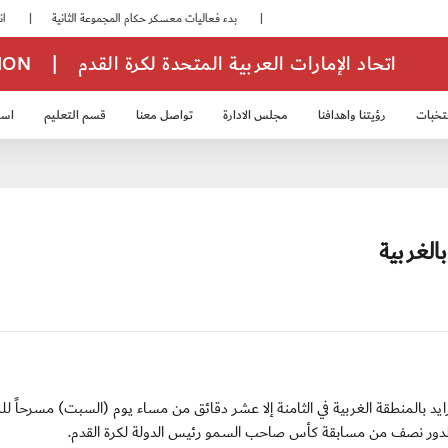
|
بدء فعاليات معسكر حكام المجموعة الثانية
|
انطلاق منافسات بطولة النخبة لحرس الرئاسة
اتحاد الإمارات العربية المتحدة لكرة القدم
|
TION
تخبات
رؤيتنا واهدافنا
مجلس الادارة
تواصل معنا
قسم التعليم
استر
خب الشباب 2007
منتخب الناشئين 2008
منتخب الناشئين 2010
منتخب الناشئي
الغربية
ون ستاد حمدان بن زايد بالمنطقة الغربية في الثامنة إلا عشر دقائق من مساء يوم (السبت) مسرحاً 
دور نصف من مسابقة كأس صاحب السمو رئيس الدولة لكرة القدم.