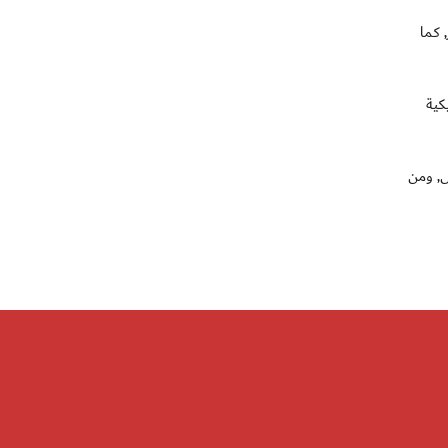
 كما
كية
ل, ومن