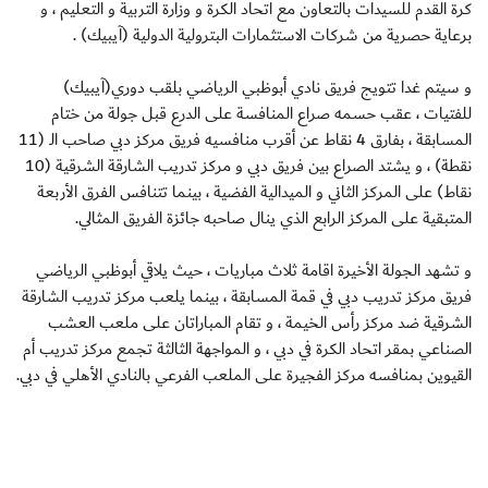
كرة القدم للسيدات بالتعاون مع اتحاد الكرة و وزارة التربية و التعليم ، و
برعاية حصرية من شركات الاستثمارات البترولية الدولية (آيبيك) .
و سيتم غدا تتويج فريق نادي أبوظبي الرياضي بلقب دوري(آيبيك)
للفتيات ، عقب حسمه صراع المنافسة على الدرع قبل جولة من ختام
المسابقة ، بفارق 4 نقاط عن أقرب منافسيه فريق مركز دبي صاحب الـ (11
نقطة) ، و يشتد الصراع بين فريق دبي و مركز تدريب الشارقة الشرقية (10
نقاط) على المركز الثاني و الميدالية الفضية ، بينما تتنافس الفرق الأربعة
المتبقية على المركز الرابع الذي ينال صاحبه جائزة الفريق المثالي.
و تشهد الجولة الأخيرة اقامة ثلاث مباريات ، حيث يلاقي أبوظبي الرياضي
فريق مركز تدريب دبي في قمة المسابقة ، بينما يلعب مركز تدريب الشارقة
الشرقية ضد مركز رأس الخيمة ، و تقام المباراتان على ملعب العشب
الصناعي بمقر اتحاد الكرة في دبي ، و المواجهة الثالثة تجمع مركز تدريب أم
القيوين بمنافسه مركز الفجيرة على الملعب الفرعي بالنادي الأهلي في دبي.