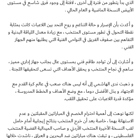
الذي بدأ يتطور من فترة إلى أخرى ، لافتة إلى وجود فرق شاسع في مستوى
الأبيض النسخة الماضية و العام الحالي .
و أكدت بأن الإصرار و حالة التناغم و روح التحد بين اللاعبات كانت بمثابة
نقطة التحول في تطور مستوى المنتخب ، مع زيادة معدل اللياقة البدنية و
التفاهم بين صفوف الفريق في النواحي الفنية التي يطلبها منهم الجهاز
الفني .
و أشارت إلى أن تواجد طاقم فني بمستوى عال بجانب جهاز إداري مميز ،
ساهم في نجاح المنتخب و يحقق الأهداف التي تسعى لتحقيقها اللجنة .
و ذهبت ندى الهاشمي إلى أنه ليس هناك صعب في عالم كرة القدم مع
الاجتهاد و بذل الأفضل دوما ، مع وضع الأهداف و الخطط المدروسة ،
مؤكدة قدرة اللاعبات على تحقيق اللقب.
لكنها نوهت إلى أهمية احترام الخصم في المباراتين المقبلتين و عدم
الاستهانة بهما ، خاصة بعد أن خرج المنتخب بنتائج إيجابية أمام حامل
لقب النسخة الأخيرة المنتخب الأردني و صاحب الميدالية الفضية المنتخب
الفلسطيني ، و تبقت هناك مباراتين ضد البحرين و العراق ، ناشدت خلالها