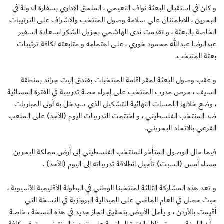
و كان في استقبال البعثة نواف النعيمي ، الملحق الإداري بسفارة الدولة في
البحرين ، للاطمئنان علي سلامة وصول المنتخب والإشراف على الترتيبات
الخاصة بالبعثة ، و تقدمت ندى الهاشمي بجزيل الشكر لسعادة السفير
عبدالرضا عبدالله محمود خوري ، على اهتمامه و متابعته لكافة ترتيبات
بعثة المنتخب.
و عقب وصول البعثة لمقر اقامة المنتخبات بفندق إليت جراند بمنطقة
السيف ، حرص مدرب المنتخب على إجراء حصة تدريبية في الفترة المسائية
، وضع خلالها اللمسات النهائية للتشكيل الذي سيدخل به أولى المباريات
ضد المنتخب الفلسطيني ، و اختتمت التدريبات اليوم (الأحد) على الملعب
الفرعي بالاتحاد البحريني.
فيما حال الوصول المتأخر للمنتخب الفلسطيني إلى أرض مملكة البحرين
مساء أمس (السبت) تأجيل انطلاقة تدريباته إلى اليوم (الأحد) .
و تعد هذه المشاركة الثالثة لمنتخبنا الوطني في البطولة الأقليمية الآسيوية ،
حيث حصل في العام الماضي على الميدالية البرونزية في النسخة التي
أقيمت بالأردن ، و يأمل الأبيض بتحقيق انجاز جديد في هذه النسخة ، خاصة