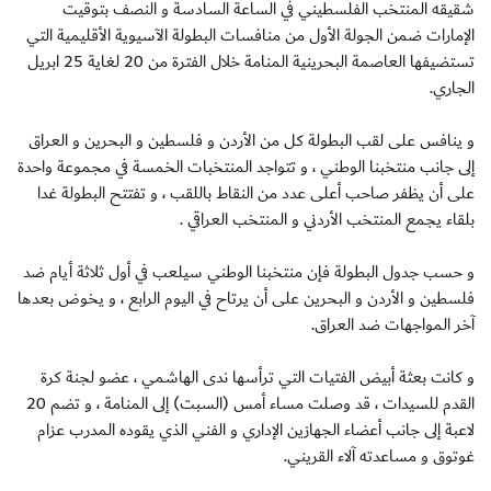
شقيقه المنتخب الفلسطيني في الساعة السادسة و النصف بتوقيت
الإمارات ضمن الجولة الأول من منافسات البطولة الآسيوية الأقليمية التي
تستضيفها العاصمة البحرينية المنامة خلال الفترة من 20 لغاية 25 ابريل
الجاري.
و ينافس على لقب البطولة كل من الأردن و فلسطين و البحرين و العراق
إلى جانب منتخبنا الوطني ، و تتواجد المنتخبات الخمسة في مجموعة واحدة
على أن يظفر صاحب أعلى عدد من النقاط باللقب ، و تفتتح البطولة غدا
بلقاء يجمع المنتخب الأردني و المنتخب العراقي .
و حسب جدول البطولة فإن منتخبنا الوطني سيلعب في أول ثلاثة أيام ضد
فلسطين و الأردن و البحرين على أن يرتاح في اليوم الرابع ، و يخوض بعدها
آخر المواجهات ضد العراق.
و كانت بعثة أبيض الفتيات التي ترأسها ندى الهاشمي ، عضو لجنة كرة
القدم للسيدات ، قد وصلت مساء أمس (السبت) إلى المنامة ، و تضم 20
لاعبة إلى جانب أعضاء الجهازين الإداري و الفني الذي يقوده المدرب عزام
غوتوق و مساعدته آلاء القريني.