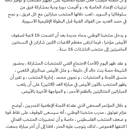
و أن اللجنة حرصت خلال الفترة الماضية على تجهيز المنتخب و توفير كافة
ترتيبات الإعداد الخاصة به ، و أقيمت دورة ودية بمشاركة فرق من
سلوفاكيا و السويد ، لعب خلالها المنتخب مباراتين مع كل فريق ، و نجح
في حصد العديد من الفوائد الفنية قبل البطولة الإقليمية الآسيوية.
و يدخل منتخبنا الوطني بدماء جديدة بعد أن انضمت 16 لاعبة لصفوف
الأبيض مؤخرا ، فيما ارتقى معظم اللاعبات اللتين شاركن في النسختين
الماضيتين إلى منتخب الناشئات 16 سنة .
و عقد ظهر اليوم (الأحد) الاجتماع الفني للمنتخبات المشاركة ، بحضور
الشيخة حصة بنت خالد آل خليفة ، و مثل الأبيض عبدالرزاق الكعبي ،
منسق اللجنة و المنتخبات ، و نجوى محمد ، إدارية المنتخب ، و تقرر أن
يظهر المنتخب باللون الأبيض في مباراة الغد (الاثنين) على أن يلعب
المباراتين المتتاليتين بالطقم الأحمر ، و المواجهة الأخيرة بالأبيض.
و خلال المؤتمر الصحفي الذي عقدته اللجنة الإعلامية للمدربين ، أوضح
عزام غوتوق ، مدرب منتخبنا الوطني ، أنه سيسعى للوقوف على نقاط قوة
و ضعف المنتخب الفلسطيني ، خاصة و أن تحضيرات المنتخب الفدائي
اكتنفها الغموض ، لذلك يتوجب عليه الحذر ، لافتا إلى أن آخر مباراة جمعت