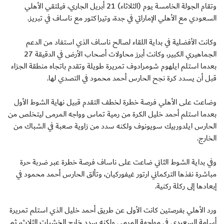
وتقام الجولة الخامسة يوم (الثلاثاء) 21 أبريل الجاري، فيلتقي الأهلي
السعودي مع الأهلي الإماراتي في جدة، وتيراكتور مع ناساف في تبريز.
وكانت الأفضلية في بداية اللقاء لصالح ناساف الذي استفاد من الدعم
الجماهيري الكبير، وكانت أبرز محاولات أصحاب الأرض في الدقيقة 27
بعدما استلم ايلهوم شومرادوف تمريرة طويلة وتقدم باتجاه منطقة الجزاء
قبل أن يسدد كرة نجح الحارس أحمد محمود في التصدي لها.
وضاعت على الأهلي فرصة خطرة لخطف التقدم قبيل نهاية الشوط الأول
بعدما استلم أحمد خليل الكرة من رمية تماس وواجه المرمى ليتخلص من
الحارس ايلدوربيك سويونوف ولكنه سدد من زاوية صعبة في الشباك من
الخارج.
وفي بداية الشوط الثاني ضاعت على ناساف فرصة خطرة عبر ضربة حرة
مباشرة نفذها التركماني ارتور غيفوركيان، وتألق الحارس أحمد محمود في
إبعادها إلى ركلة ركنية.
ورد الأهلي بفرصتين كانت الأولى عن طريق أحمد خليل الذي استلم تمريرة
أسامة السعيدي في مواجهة المرمى ولكنه سدد خارج الخشبات الثلاث، ثم