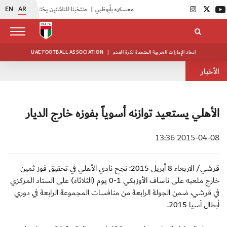
EN
AR
|
أبيض الشباب يواصل تدريباته في معسكره بأبوظبي
|
منتخبنا للناشئين يختتم معسكره الخارجي في صربيا
اتحاد الإمارات العربية المتحدة لكرة القدم
|
UAE FOOTBALL ASSOCIATION
الأخبار
الأهلي يستعيد توازنه أسوياً بفوزه خارج الديار
2015-04-08 13:36
قرشي/ الاربعاء 8 أبريل 2015: نجح نادي الأهلي في تحقيق فوز ثمين
خارج ملعبه على ناساف الأوزبكي 1-0 يوم (الثلاثاء) على الستاد المركزي
في قرشي، ضمن الجولة الرابعة من منافسات المجموعة الرابعة في دوري
أبطال آسيا 2015.