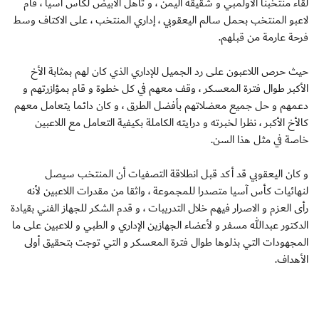
لقاء منتخبنا الأولمبي و شقيقه اليمن ، و تأهل الأبيض لكأس آسيا ، قام
لاعبو المنتخب بحمل سالم اليعقوبي ، إداري المنتخب ، على الاكتاف وسط
فرحة عارمة من قبلهم.
حيث حرص اللاعبون على رد الجميل للإداري الذي كان لهم بمثابة الأخ
الأكبر طوال فترة المعسكر ، وقف معهم في كل خطوة و قام بمؤازرتهم و
دعمهم و حل جميع معضلاتهم بأفضل الطرق ، و كان دائما يتعامل معهم
كالأخ الأكبر ، نظرا لخبرته و درايته الكاملة بكيفية التعامل مع اللاعبين
خاصة في مثل هذا السن.
و كان اليعقوبي قد أكد قبل انطلاقة التصفيات أن المنتخب سيصل
لنهائيات كأس آسيا متصدرا للمجموعة ، واثقا من مقدرات اللاعبين لأنه
رأى العزم و الاصرار فيهم خلال التدريبات ، و قدم الشكر للجهاز الفني بقيادة
الدكتور عبدالله مسفر و لأعضاء الجهازين الإداري و الطبي و للاعبين على ما
المجهودات التي بذلوها طوال فترة المعسكر و التي توجت بتحقيق أولى
الأهداف.