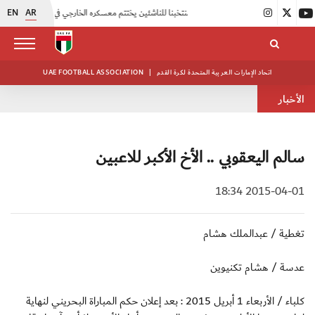
EN
AR
|
منتخبنا للناشئين يختتم معسكره الخارجي في صربيا
|
اتحاد الكرة يُنظم ورشة عمل للمراقبين المعتمدين
اتحاد الإمارات العربية المتحدة لكرة القدم
|
UAE FOOTBALL ASSOCIATION
الأخبار
سالم اليعقوبي .. الأخ الأكبر للاعبين
2015-04-01 18:34
تغطية / عبدالملك هشام
عدسة / هشام تكنيوين
كلباء / الأربعاء 1 أبريل 2015 : بعد إعلان حكم المباراة البحريني لنهاية