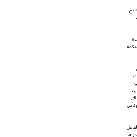
لشيخ
رة
وحكمة
عد
ب
ية
التي
لدولي لكرة القدم والتي انطلق مشوارها باستضافة كأس العالم للشباب 2003 وكأس العالم للأندية 2009 و2010 وكأس
لفاعل
ولة.