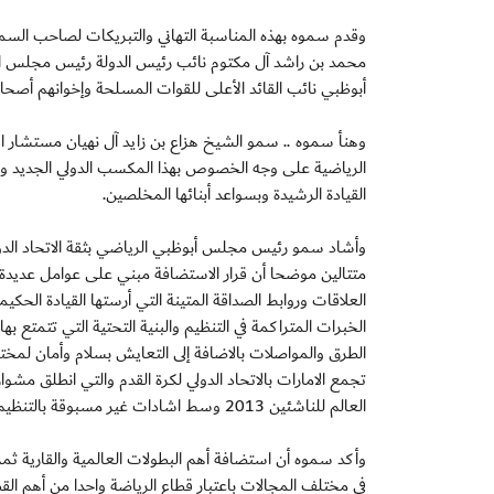
وقدم سموه بهذه المناسبة التهاني والتبريكات لصاحب السم
محمد بن راشد آل مكتوم نائب رئيس الدولة رئيس مجلس الوز
أبوظبي نائب القائد الأعلى للقوات المسلحة وإخوانهم أصحاب
وهنأ سموه .. سمو الشيخ هزاع بن زايد آل نهيان مستشار ا
الرياضية على وجه الخصوص بهذا المكسب الدولي الجديد وال
القيادة الرشيدة وبسواعد أبنائها المخلصين.
وأشاد سمو رئيس مجلس أبوظبي الرياضي بثقة الاتحاد الدولي 
متتالين موضحا أن قرار الاستضافة مبني على عوامل عديدة ف
العلاقات وروابط الصداقة المتينة التي أرستها القيادة الحك
الخبرات المتراكمة في التنظيم والبنية التحتية التي تتمت
الطرق والمواصلات بالاضافة إلى التعايش بسلام وأمان لمخ
العالم للناشئين 2013 وسط اشادات غير مسبوقة بالتنظيم المثالي والذكريات التي لا تمحى.
وأكد سموه أن استضافة أهم البطولات العالمية والقارية ثمرة 
في مختلف المجالات باعتبار قطاع الرياضة واحدا من أهم القط