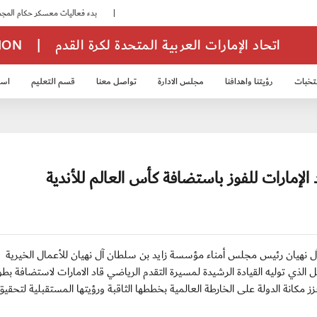
|
بدء فعاليات معسكر حكام المجموعة الثانية
اتحاد الإمارات العربية المتحدة لكرة القدم
|
TION
تخبات
رؤيتنا واهدافنا
مجلس الادارة
تواصل معنا
قسم التعليم
استر
خب الشباب 2007
منتخب الناشئين 2008
منتخب الناشئين 2010
منتخب الناشئي
 الإمارات للفوز باستضافة كأس العالم للأندية
ن زايد آل نهيان رئيس مجلس أمناء مؤسسة زايد بن سلطان آل نهيان للأعمال الخيرية
لذي توليه القيادة الرشيدة لمسيرة التقدم الرياضي قاد الامارات لاستضافة بطو
ي 2017 و 2018 في انجاز جديد يعزز مكانة الدولة على الخارطة العالمية بخططها الثاقبة ورؤيتها المستقبلية لتح