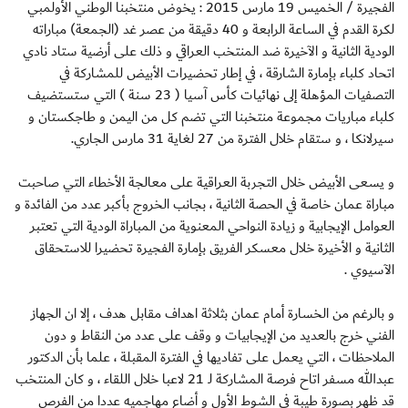
الفجيرة / الخميس 19 مارس 2015 : يخوض منتخبنا الوطني الأولمبي
لكرة القدم في الساعة الرابعة و 40 دقيقة من عصر غد (الجمعة) مباراته
الودية الثانية و الآخيرة ضد المنتخب العراقي و ذلك على أرضية ستاد نادي
اتحاد كلباء بإمارة الشارقة ، في إطار تحضيرات الأبيض للمشاركة في
التصفيات المؤهلة إلى نهائيات كأس آسيا ( 23 سنة ) التي ستستضيف
كلباء مباريات مجموعة منتخبنا التي تضم كل من اليمن و طاجكستان و
سيرلانكا ، و ستقام خلال الفترة من 27 لغاية 31 مارس الجاري.
و يسعى الأبيض خلال التجربة العراقية على معالجة الأخطاء التي صاحبت
مباراة عمان خاصة في الحصة الثانية ، بجانب الخروج بأكبر عدد من الفائدة و
العوامل الإيجابية و زيادة النواحي المعنوية من المباراة الودية التي تعتبر
الثانية و الأخيرة خلال معسكر الفريق بإمارة الفجيرة تحضيرا للاستحقاق
الآسيوي .
و بالرغم من الخسارة أمام عمان بثلاثة اهداف مقابل هدف ، إلا ان الجهاز
الفني خرج بالعديد من الإيجابيات و وقف على عدد من النقاط و دون
الملاحظات ، التي يعمل على تفاديها في الفترة المقبلة ، علما بأن الدكتور
عبدالله مسفر اتاح فرصة المشاركة لـ 21 لاعبا خلال اللقاء ، و كان المنتخب
قد ظهر بصورة طيبة في الشوط الأول و أضاع مهاجميه عددا من الفرص