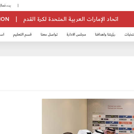
|
بدء فعاليات معسكر حكام المجموعة الثانية
اتحاد الإمارات العربية المتحدة لكرة القدم
|
TION
تخبات
رؤيتنا واهدافنا
مجلس الادارة
تواصل معنا
قسم التعليم
استر
خب الشباب 2007
منتخب الناشئين 2008
منتخب الناشئين 2010
منتخب الناشئي