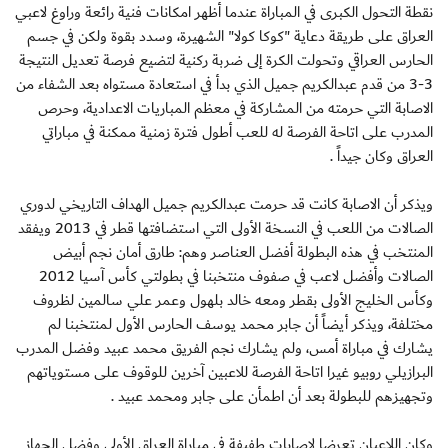
نقطة التحول الكبرى في المباراة عندما أظهر امكانات فنية رائعة وراوغ لاعبي
العراق على طريقة دعاية "كوكا كولا" الشهيرة، وسدد بقوة ولكن في جسم
الحارس العراقي وتحولت الكرة إلى ضربة ركنية لتضيع فرصة تعديل النتيجة
3-3 من قدم عبدالكريم جميل الذي بدأ في استعادة مستواه بعد الشفاء من
الاصابة التي حرمته من المشاركة في معظم المباريات الاعدادية، وحرص
المدرب على اتاحة الفرصة له للعب أطول فترة زمنية ممكنة في مباراتي
العراق وكان جيداً .
ويذكر أن الاصابة كانت قد حرمت عبدالكريم جميل الهداف التاريخي لدوري
الصالات من اللعب في النسخة الأولى التي استضافتها قطر في 2013 ويفقد
المنتخب في هذه البطولة أفضل العناصر وهم: طارق أمان نجم أبيض
الصالات وأفضل لاعب في صفوف منتخبنا في بطولتي كأس آسيا 2012
وكأس الخليج الأولى بقطر ومعه خالد بلهول وعمر علي سالمين لظروف
مختلفة، ويذكر أيضاً أن جابر محمد يوسف الحارس الأول لمنتخبنا لم
يشارك في مباراة أمس، ولم يشارك نجم الفريق محمد عبيد وفضل المدرب
البرازيلي روبيو غيرا اتاحة الفرصة للاعبين آخرين للوقوف على مستوياتهم
وتجهيزهم للبطولة بعد أن اطمأن على جابر ومحمد عبيد .
وكان اللاعبان تعرضا لإصابات طفيفة في مباراة العراق الأولى وفضل الجهاز