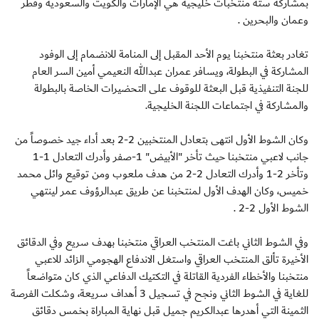
بمشاركة ستة منتخبات خليجية هي الإمارات والكويت والسعودية وقطر
وعمان والبحرين .
تغادر بعثة منتخبنا يوم الأحد المقبل إلى المنامة للانضمام إلى الوفود
المشاركة في البطولة، ويسافر عمران عبدالله النعيمي أمين السر العام
للجنة التنفيذية قبل البعثة للوقوف على التحضيرات الخاصة بالبطولة
والمشاركة في اجتماعات اللجنة الخليجية.
وكان الشوط الأول انتهى بتعادل المنتخبين 2-2 بعد أداء جيد خصوصاً من
جانب لاعبي منتخبنا حيث تأخر "الأبيض" 1-صفر وأدرك التعادل 1-1
وتأخر 2-1 وأدرك التعادل 2-2 من هدف ملعوب ومن توقيع وائل محمد
خميس، وكان الهدف الأول لمنتخبنا عن طريق عبدالرؤوف عمر لينتهي
الشوط الأول 2-2 .
وفي الشوط الثاني باغت المنتخب العراقي منتخبنا بهدف سريع وفي الدقائق
الأخيرة تألق المنتخب العراقي واستغل الاندفاع الهجومي الزائد للاعبي
منتخبنا والأخطاء الفردية القاتلة في التكتيك الدفاعي الذي كان متواضعاً
للغاية في الشوط الثاني ونجح في تسجيل 3 أهداف سريعة، وشكلت الفرصة
الثمينة التي أهدرها عبدالكريم جميل قبل نهاية المباراة بخمس دقائق