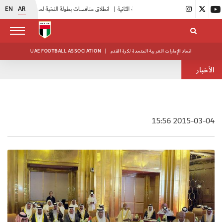
EN
AR
|
بدء فعاليات معسكر حكام المجموعة الثانية
|
انطلاق منافسات بطولة النخبة لحرس الرئاسة
|
أبيض الشباب يواصل تدريباته في معسكره بأبوظبي
اتحاد الإمارات العربية المتحدة لكرة القدم
|
UAE FOOTBALL ASSOCIATION
الأخبار
2015-03-04 15:56