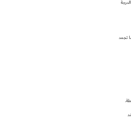
الدرجة
 في المركز الثاني بـ(28 نقطة) جمعها من 11 مباراة فيما تجمد
وي عند