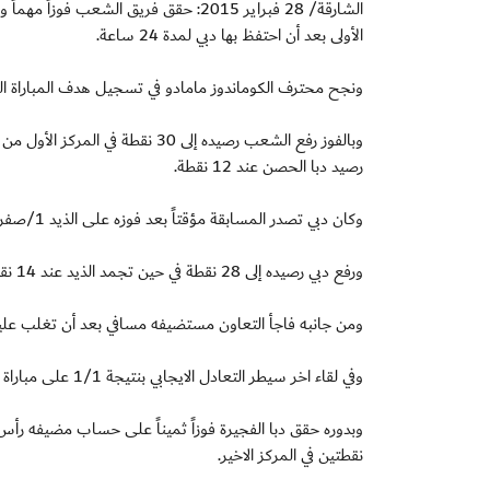
الشارقة/ 28 فبراير 2015: حقق فريق ا
الأولى بعد أن احتفظ بها دبي لمدة 24 ساعة.
ونجح محترف الكوماندوز مامادو في تسجيل هدف المباراة ا
رصيد دبا الحصن عند 12 نقطة.
وكان دبي تصدر المسابقة مؤقتاً بعد فوزه على الذيد 1/صفر في المباراة التي اقيمت يوم (الجمعة) لحساب المرحلة الثالثة عشر من البطولة.
ورفع دبي رصيده إلى 28 نقطة في حين تجمد الذيد عند 14 نقطة.
ومن جانبه فاجأ التعاون مستضيفه مسافي بعد أن تغلب عليه بهدفين مقابل هدف، ل
وفي لقاء اخر سيطر التعادل الايجابي بنتيجة 1/1 على مباراة الخليج والعروبة ليضع الخليج النقطة 15 في رصيده فيما وصل العروبة إلى 11 نقطة.
نقطتين في المركز الاخير.