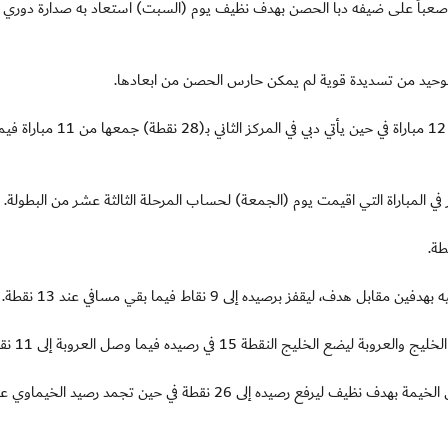
لشعب فوزاً مهماً وصعباً على ضيفه دبا الحصن بهدف نظيف يوم (السبت) استعاد به صدارة دوري 
لوحيد من تسديدة قوية لم يمكن حارس الحصن من ابعادها.
وبالفوز رفع الشعب رصيده إلى 30 نقطة في المركز الأول من 12 مباراة في حين يأتي دبي
يقفز برصيده إلى 9 نقاط فيما بقي مسافي عند 13 نقطة.
وبدوره حقق دبا الفجيرة فوزاً ثميناً على حساب مضيفه رأس الخيمة بهدف نظيف ليرفع رصيده إلى 26 نقطة في حين تجمد رصيد الخيما