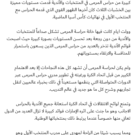
كبيرة من حراس المرمى في المنتخبات والأندية قدمت مستويات مميزة
بين الخشبات الثلاث كان آخرها الظهور القوي الذي قدمه الحراس مع
المنتخب الأول في نهائيات كأس آسيا الماضية.
وولت ايام كانت فيها خانة حراسة المرمى تشكل صداعاً للمنتخبات
والأندية من دون رجعة بعد تحسن المستويات بصورة كبيرة حيث اصبحت
قوائم الأندية تذخر بالعديد من حراس المرمى الذين يسعون باستمرار
للمنافسة والارتقاء بمستوياتهم.
ولم يكن لحراسة المرمى أن تشهد كل هذه النجاحات إلا بعد الاهتمام
الكبير من قبل اتحاد الكرة ورغبته في تطوير مدربي حراس المرمى عبر
الدورات المتواصلة التي ينظمها مستعيناً في ذلك بخبراء عالميين لنقل
تجاربهم وشرح كل ما هو جديد في عالم التدريب.
وتمنع لوائح الانتقالات في اتحاد الكرة استعانة جميع الأندية بالحراس
الاجانب وهو ما جنت على اثره الإمارات فوائد كبيرة لا تزال العديد من الدول
تعاني منها خصوصاً عندما يرتبط ذلك بمنتخباتها الوطنية.
ومما يسبب شيئا من الراحة لمهدي علي مدرب المنتخب الأول وهو