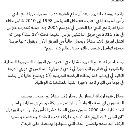
الوطنية.
واتجه يوسف لتدريب بعد أن خلع قفازيه عقب مسيرة طويلة مع نادي
رأس الخيمة الذي لعب معه خلال الفترة من 1998 إلى 2010 خاض خلاله
فترة اعارة مع نادي دبا الحصن في موسم 2004 وبدأ عمله كمدرب حراس
في عام 2011 مع فريق الناشئين برأس الخيمة تحت (17 سنة) ومن ثم
انتقل لفريق (19 سنة) ويعمل حالياً مع الفريق الأول ويقول "انها فرصة
مميزة لاواصل شغفي بالتواجد في عالم كرة القدم"
ومنذ احترافه لعالم التدريب شارك في العديد من الدورات التطويرية المحلية
والخارجية في قطر بجانب دورة في نادي (امبولي) المنافس في دوري الدرجة
الثانية في إيطاليا كما يمتلك الرخصة التدريبية ((C ويطمح حالياً لأن ينضم
في يوماً من الايام لاحد الاجهزة الفنية للمنتخبات الوطنية.
وخلال فترة ارتدائه للقفاز على مدار (12 سنة) لم يسجل يوسف
المنصوري اي هدف إلا واحداً وكان عبر من ركة ترجيح في مباراتهم امام
اتحاد كلباء عام 2000 ضمن دوري الستة عشر لكأس رئيس الدولة ويقول
"لن انسى ذلك اليوم فقد تصديت لركلة لاعب اتحاد كلباء قمت بتسديد
الركلة الحاسمة ولحسن الحظ أنني سجلتها وصعدنا على اثرها".