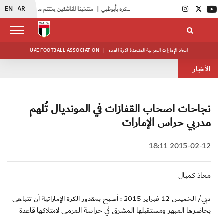
EN
AR
|
منتخبنا للناشئين يختتم معسكره الخارجي في صربيا
اتحاد الإمارات العربية المتحدة لكرة القدم
|
UAE FOOTBALL ASSOCIATION
الأخبار
نجاحات اصحاب القفازات في المونديال تُلهم
مدربي حراس الإمارات
2015-02-12 18:11
معاذ كمبال
دبي/ الخميس 12 فبراير 2015 : أصبح بمقدور الكرة الإماراتية أن تتباهى
بحاضرها المبهر ومستقبلها المشرق في حراسة المرمى لامتلاكها قاعدة