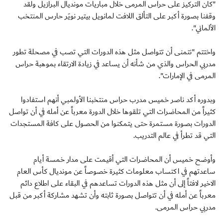
"كان التركيز على حراس المرمى خلال مباريات مونديال البرازيل ولقد
وقفنا بصورة أكبر على التألق اللافت لمانويل بيتير نويَر حارس المنتخب
الألماني".
واختتم "نتمنى أن تتواصل مثل هذه الدورات التي تصب في مصحلة تطور
مدربي الحراس والذي من شأنه أن يساعد في زيادة الارتقاء بموهبة حراس
المرمى في الإمارات".
وبدوره أكد ناصر خميس مدرب حراس منتخبنا الأولمبي أنهم استفادوا
كثيراً من المحاضرات التي تلقوها خلال الدورة معرباً عن أمله في أن تواصل
الدورات بصورة مستمرة حتى يتمكنوا من الحصول على كافة المستجدات
التي قد تطرأ في عالم التدريب.
وأوضح خميس أن المحاضرات التي أقيمت على مدار خمسة أيام
ساعدتهم في اكتساب معلومات كثيرة خصوصاً عن مونديال كأس العام
الاخير لافتاً إلى أن مثل هذه الدورات تساعدهم في البقاء على اطلاع دائم
معرباً عن أمله في أن تتواصل بصورة ثابته وأن تشهد مشاركة أكبر من قبل
مدربي حراس المرمى.