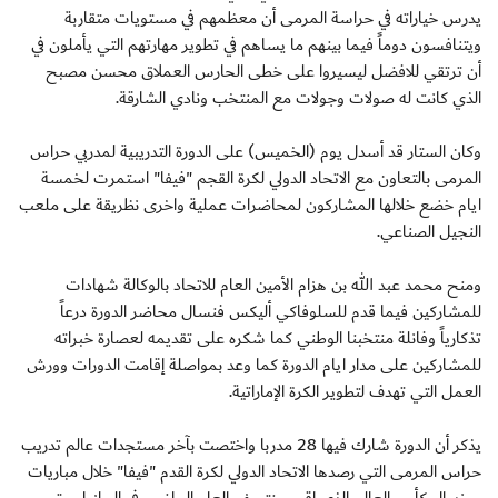
يدرس خياراته في حراسة المرمى أن معظمهم في مستويات متقاربة
ويتنافسون دوماً فيما بينهم ما يساهم في تطوير مهارتهم التي يأملون في
أن ترتقي للافضل ليسيروا على خطى الحارس العملاق محسن مصبح
الذي كانت له صولات وجولات مع المنتخب ونادي الشارقة.
وكان الستار قد أسدل يوم (الخميس) على الدورة التدريبية لمدربي حراس
المرمى بالتعاون مع الاتحاد الدولي لكرة القجم "فيفا" استمرت لخمسة
ايام خضع خلالها المشاركون لمحاضرات عملية واخرى نظريقة على ملعب
النجيل الصناعي.
ومنح محمد عبد الله بن هزام الأمين العام للاتحاد بالوكالة شهادات
للمشاركين فيما قدم للسلوفاكي أليكس فنسال محاضر الدورة درعاً
تذكارياً وفانلة منتخبنا الوطني كما شكره على تقديمه لعصارة خبراته
للمشاركين على مدار ايام الدورة كما وعد بمواصلة إقامت الدورات وورش
العمل التي تهدف لتطوير الكرة الإماراتية.
يذكر أن الدورة شارك فيها 28 مدربا واختصت بآخر مستجدات عالم تدريب
حراس المرمى التي رصدها الاتحاد الدولي لكرة القدم "فيفا" خلال مباريات