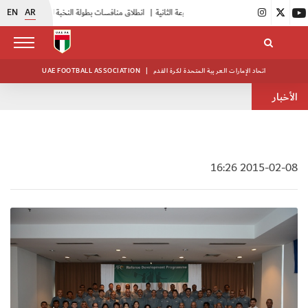
EN
AR
|
بدء فعاليات معسكر حكام المجموعة الثانية
|
انطلاق منافسات بطولة النخبة لحرس الرئاسة
|
أبيض الشباب يواصل تدريباته في معسكره بأبوظبي
اتحاد الإمارات العربية المتحدة لكرة القدم
|
UAE FOOTBALL ASSOCIATION
الأخبار
2015-02-08 16:26