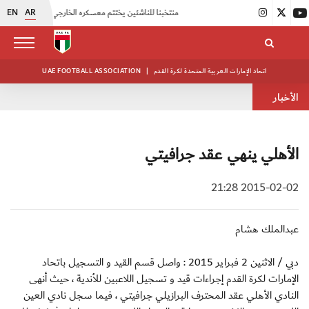
EN
AR
|
منتخبنا للناشئين يختتم معسكره الخارجي في صربيا
|
اتحاد الكرة يُنظم ورشة عمل للمراقبين المعتمدين
اتحاد الإمارات العربية المتحدة لكرة القدم
|
UAE FOOTBALL ASSOCIATION
الأخبار
الأهلي ينهي عقد جرافيتي
2015-02-02 21:28
عبدالملك هشام
دبي / الاثنين 2 فبراير 2015 : واصل قسم القيد و التسجيل باتحاد
الإمارات لكرة القدم إجراءات قيد و تسجيل اللاعبين للأندية ، حيث أنهى
النادي الأهلي عقد المحترف البرازيلي جرافيتي ، فيما سجل نادي العين