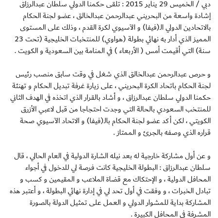
دبي / الخميس 29 يناير 2015 : تلقى حكمنا الدولي سلطان عبدالرزاق
إشادة واسعة من البحريني عبدالرحمن عبدالخالق ، عضو لجنة الحكام
بالاتحادين الدولي الـ(فيفا) و الآسيوي لكرة القدم ، وذلك على المستوى
المميز الذي أدار به نهائي بطولة (هواوي) للمنتخبات الخليجية (تحت 23
سنة) التي أقيمت أمس ( الأربعاء ) في المنامة بين السعودية و الكويت .
و حرص عبدالرحمن عبدالخالق الذي شغل في وقت سابق منصب رئيس
لجنة الحكام باتحاد الكرة البحريني ، على زيارة غرفة تبديل الحكام و تهنئة
حكمنا الدولي سلطان عبدالرزاق ، و أشاد بالقرار الذي اتخذه في الهدف الثاني
للمنتخب السعودي بالحالة التي وجدت احتجاجا من قبل لاعبي الأزرق
الكويتي ، لكن أكد عضو لجنة الحكام بالـ(فيفا) و الاتحاد الآسيوي صحة
قراره الذي وصفه بالجرئ و الممتاز .
و عن أول مشاركة خارجية له بعد نيله الشارة الدولية في العام الحالي ، قال
سلطان عبدالرزاق : البطولة الخليجية كانت فرصة لي للدخول في أجواء
المحافل الدولية ، و الإحتكاك مع قضاة الملاعب و المقيمين و كسب و
تبادل الخبرات ، و وفقت في أول تحد لي في إدارة نهائي البطولة ، و أعتبر هذه
المشاركة بداية للمشوار الدولي و العمل على تمثيل الدولة بالصورة
المشرفة في المحافل الكبيرة .