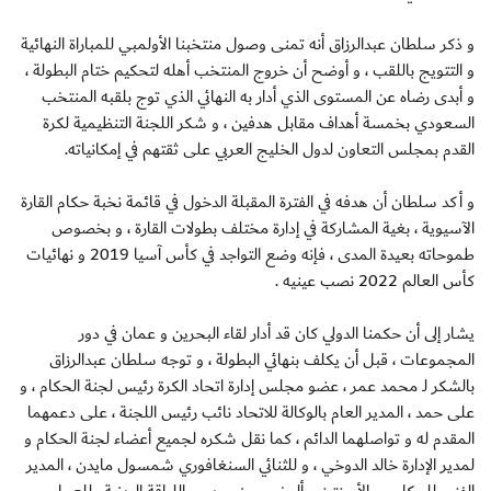
و ذكر سلطان عبدالرزاق أنه تمنى وصول منتخبنا الأولمبي للمباراة النهائية
و التتويج باللقب ، و أوضح أن خروج المنتخب أهله لتحكيم ختام البطولة ،
و أبدى رضاه عن المستوى الذي أدار به النهائي الذي توج بلقبه المنتخب
السعودي بخمسة أهداف مقابل هدفين ، و شكر اللجنة التنظيمية لكرة
القدم بمجلس التعاون لدول الخليج العربي على ثقتهم في إمكانياته.
و أكد سلطان أن هدفه في الفترة المقبلة الدخول في قائمة نخبة حكام القارة
الآسيوية ، بغية المشاركة في إدارة مختلف بطولات القارة ، و بخصوص
طموحاته بعيدة المدى ، فإنه وضع التواجد في كأس آسيا 2019 و نهائيات
كأس العالم 2022 نصب عينيه .
يشار إلى أن حكمنا الدولي كان قد أدار لقاء البحرين و عمان في دور
المجموعات ، قبل أن يكلف بنهائي البطولة ، و توجه سلطان عبدالرزاق
بالشكر لـ محمد عمر ، عضو مجلس إدارة اتحاد الكرة رئيس لجنة الحكام ، و
على حمد ، المدير العام بالوكالة للاتحاد نائب رئيس اللجنة ، على دعمهما
المقدم له و تواصلهما الدائم ، كما نقل شكره لجميع أعضاء لجنة الحكام و
لمدير الإدارة خالد الدوخي ، و للثنائي السنغافوري شمسول مايدن ، المدير