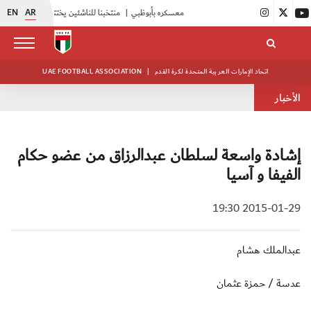
EN
AR
|
أبيض الشباب يواصل تدريباته في معسكره بأبوظبي
|
منتخبنا للناشئين يختتم معسكره الخارجي في صربيا
اتحاد الإمارات العربية المتحدة لكرة القدم
|
UAE FOOTBALL ASSOCIATION
الأخبار
إشادة واسعة لسلطان عبدالرزاق من عضو حكام
الفيفا و آسيا
2015-01-29 19:30
عبدالملك هشام
عدسة / حمزة عثمان