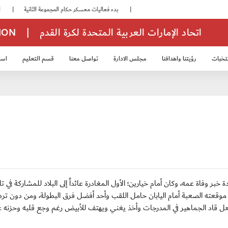
|
بدء فعاليات معسكر حكام المجموعة الثانية
|
انطلاق منافسات بطولة النخبة لحرس الرئاسة
اتحاد الإمارات العربية المتحدة لكرة القدم
|
TION
تخبات
رؤيتنا واهدافنا
مجلس الادارة
تواصل معنا
قسم التعليم
استر
خب الشباب 2007
منتخب الناشئين 2008
منتخب الناشئين 2010
منتخب الناشئي
جع المنتخب فالودة خبر وفاة عمه، وكان أمام خيارين؛ الأول المغادرة عائداً إلى البلاد للمشاركة في 
موقعته الصعبة أمام اليابان حامل اللقب وأحد أفضل فرق البطولة، ومن دون ترد
فعل قاد الجماهير في المدرجات وأخذ يغني ويهتف للأبيض رغم وجع قلبه وحزنه 