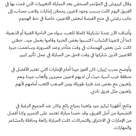
وقال كيروش في المؤتمر الصحفي بعد المباراة: التغييرات التي قمت بها في
الفريق اليوم كانت بسبب وجود لاعبين يحملان إنذارات ولاعب مصاب، إلى
جانب رغبتي في منح الفرصة لبعض اللاعبين، خاصة في خط الهجوم.
وأضاف: الآن عندنا تشكيلة كاملة للعب، سواء من الناحية الفنية أو الذهنية،
كما أن لاعبينا الشباب اكتسبوا بعض الخبرة وقاموا بعمل جيد.. خطتي
كانت شن بعض الهجمات في وقت متأخر وعند الضرورة، وساهمت خبرة
اللاعبين الذين شاركوا في وقت لاحق من المباراة في عمل تأثير كبير.
وأوضح مدرب إيران: كان الفوز جيدا أمام الإمارات التي تعتبر الأفضل في
منطقة غرب آسيا، حيث أن لديهم لاعبين مميزين وألعاب جيدة وهم
يلعبون مع بعض منذ فترة طويلة، ومن الصعب اللعب أمامهم لأنهم
يلعبون مثل فريق نادي.
وتابع: أظهرنا تركيز جيد ولعبنا بمزاج رائع وكان عند الجميع الرغبة في
التضحية من أجل الفريق، وقد خضنا مباراة تعتمد على التمرير وكنا أفضل
من الإمارات في الاختراق والتحركات، كانت المباراة رائعة وحافلة بالمشاعر
والمهارات.