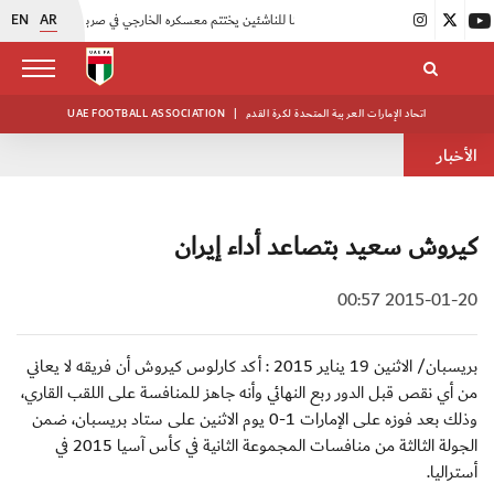
EN
AR
|
منتخبنا للناشئين يختتم معسكره الخارجي في صربيا
|
اتحاد الكرة يُنظم ورشة عمل للمراقبين المعتمدين
اتحاد الإمارات العربية المتحدة لكرة القدم
|
UAE FOOTBALL ASSOCIATION
الأخبار
كيروش سعيد بتصاعد أداء إيران
2015-01-20 00:57
بريسبان/ الاثنين 19 يناير 2015 : أكد كارلوس كيروش أن فريقه لا يعاني
من أي نقص قبل الدور ربع النهائي وأنه جاهز للمنافسة على اللقب القاري،
وذلك بعد فوزه على الإمارات 1-0 يوم الاثنين على ستاد بريسبان، ضمن
الجولة الثالثة من منافسات المجموعة الثانية في كأس آسيا 2015 في
أستراليا.