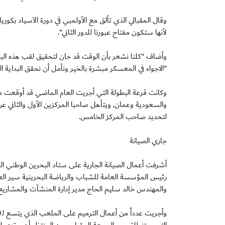
وقال المقبالي الذي تألق مع الأولمبي في دورة الآسياد بكوريا
لأنها ستكون مفتاح عبورنا للدور الثاني".
وأضاف "كلنا نشعر بأن الوقت قد حان لتحقيق لقب هذه البطول
"الاجواء في المعسكر مبشرة بالخير ونأمل أن نحقق البداية ال
وكانت قرعة البطولة التي أجريت العام الماضي قد أوقعت منت
والسعودية وعمان, ويتأهل صاحبا المركزين الأول والثاني ع
لتحديد صاحب المركز الخامس.
جاري الصيانة
أشرفت أعمال الصيانة الجارية على ستاد البحرين الوطني 
رئيس المؤسسة العامة للشباب والرياضة البحرينية سير العمل 
والمهندس خالد سليم الحاج مدير إدارة المنشآت والمشاريع