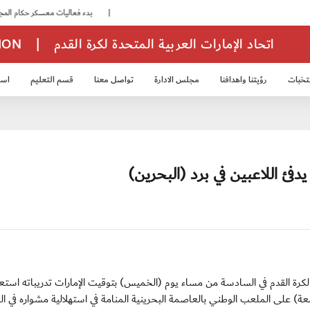
|
بدء فعاليات معسكر حكام المجموعة الثانية
اتحاد الإمارات العربية المتحدة لكرة القدم
|
TION
تخبات
رؤيتنا واهدافنا
مجلس الادارة
تواصل معنا
قسم التعليم
استر
خب الشباب 2007
منتخب الناشئين 2008
منتخب الناشئين 2010
منتخب الناشئي
دفئ اللاعبين في برد (البحرين)
: يختتم منتخبنا الأولمبي لكرة القدم في السادسة من مساء يوم (الخميس) بتوقيت الإمارات تدريباته استعد
عة) على الملعب الوطني بالعاصمة البحرينية المنامة في استهلالية مشواره في ا