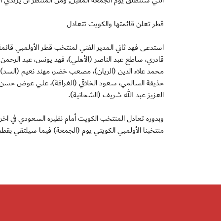
التي ستنطلق يوم الجمعة المقبل, ومن المنتظر أن يرتدي ال
قطر تعلن قائمتها والكويت تتعادل
قادري، ساطع عبد الناصر (الأهلي)، فهد يونس، عبد الرحمن و
محمد علاء الدين (الريان)، مصعب خضر، مهند نعيم (السد)، ع
حذيفة السالمي، سعود الخلاقي (الغرافة)، علي عوض حسن (ق
العزيز عبد الله شريف (الشحانية).
وبدوره تعادل المنتخب الكويت أمام نظيره السعودي في اخر 
منتخبنا الأولمبي الكويتي يوم (الجمعة) فيما سيلتقي بقطر يو