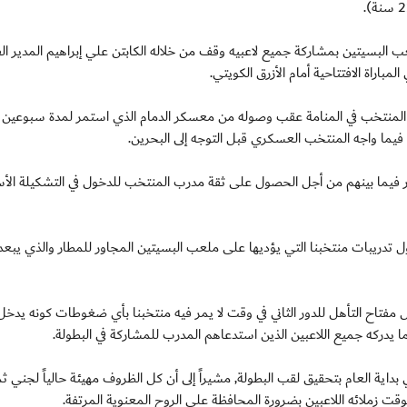
عب البسيتين بمشاركة جميع لاعبيه وقف من خلاله الكابتن علي إبراهيم المدير ال
باراة الافتتاحية أمام الأزرق الكويتي.
ا المنتخب في المنامة عقب وصوله من معسكر الدمام الذي استمر لمدة سبوعي
فيما واجه المنتخب العسكري قبل التوجه إلى البحرين.
 فيما بينهم من أجل الحصول على ثقة مدرب المنتخب للدخول في التشكيلة الأ
جدول تدريبات منتخبنا التي يؤديها على ملعب البسيتين المجاور للمطار والذي يبع
تمثل مفتاح التأهل للدور الثاني في وقت لا يمر فيه منتخبنا بأي ضغوطات كونه يدخل
ا يدركه جميع اللاعبين الذين استدعاهم المدرب للمشاركة في البطولة.
اية العام بتحقيق لقب البطولة, مشيراً إلى أن كل الظروف مهيئة حالياً لجني ثم
الوقت زملائه اللاعبين بضرورة المحافظة على الروح المعنوية المرتفة.