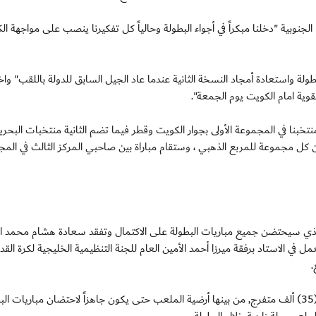
 الجنوبية "دخلنا مبكراً في أجواء البطولة وحالياً كل تفكيرنا ينصب على مواجهة ا
ة واستعادة أمجاد النسخة الثانية عندما عاد الجيل السابق للدولة باللقب" واخ
قوية امام الكويت يوم الجمعة".
خبنا في المجموعة الأولى بجوار الكويت وقطر فيما تضم الثانية منتخبات البحري
ن كل مجموعة للمربع الذهبي ، وستقام مباراة بين صاحبي المركز الثالث في الم
الذي سيحتضن جميع مباريات البطولة على الاكتمال وتفقد سعادة هشام محمد ا
في الاستاد برفقة ميرزا أحمد الأمين العام للجنة التنظيمية الخليجية لكرة القد
.
وأجريت عدداً من أعمال الترميم على الملعب الذي يتسع لـ(35) ألف متفرج, من بينها أرضية الملعب حتى يكون جاهزاً لاحتضان مباريات 