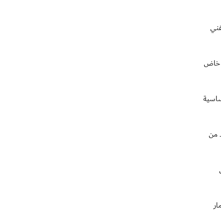
فني
ن خاض
ساسية
د من
ار