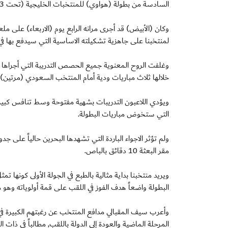
السادسة من بطولة (هواوي) للمنتخبات الخليجية (تحت 23 سنة).
وكان (الأبيض) قد أجرى مرانه الرابع يوم (الاربعاء) على مل
لمنتخبنا على جاهزية تشكيلته الاساسية التي سيدفع بها في الم
وغلفت الروح المعنوية جميع الحصص التدريبة التي أجراه
خلالها ثلاث مباريات ودية أمام المنتخب السعودي (مرتين) 
ويؤدي اللاعبون التدريبات بشهية مفتوحة وسط تنافس كبير
التي ستخوض مباريات البطولة.
ولم تؤثر الاجواء الباردة التي تشهدها البحرين حالياً على 
مقر البعثة 10 دقائق بالباص.
ويريد منتخبنا بداية مثالية بالطبع في الجولة الأولى كونها 
البطولة واضعاً هدف الفوز في اللقب على قمة أولوياته وهو م
وأعرب سيف المقبالي مدافع المنتخب عن رغبتهم الكبيرة في بد
المرحلة الماضية والعودة إلى الدولة باللقب, مطالباً في ذات 