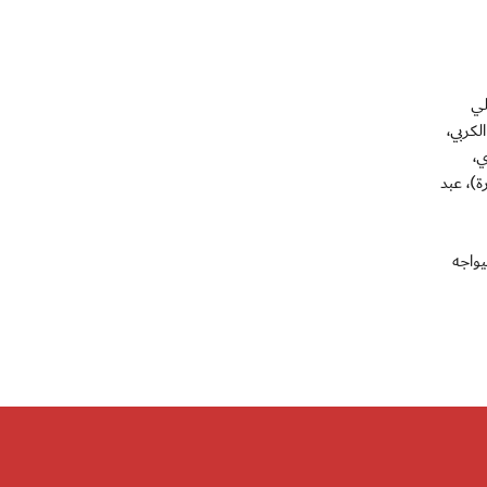
 علي
لكربي،
ي،
)، عبد
يواجه