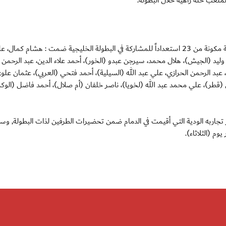
ملعب حلة زاهية خلال البطولة.
استدعى فهد ثاني المدير الفني لمنتخب قطر الأولمبي قائمة مكونة من 23 استعداداً للمشاركة في البطولة الخليجية ضمت : هشام كمال،
ليد (الجيش)، هلال محمد، سيرجن عبدو (الخور)، أحمد علاء الدين، عبد الرحمن ا
بد الرحمن الحرازي، علي عبد الله (السيلية)، أحمد فتحي (العربي)، عثمان علو
طر)، علي محمد عبد الله (لخويا)، ناصر خلفان (أم صلال)، أحمد فاضل (الوكرة
تجاربه الودية التي أقيمت في الدمام ضمن تحضيرات الطرفين لذات البطولة, وس
م (الثلاثاء).