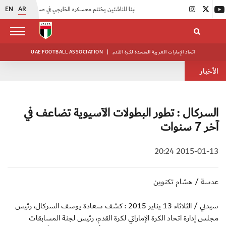
EN
AR
|
منتخبنا للناشئين يختتم معسكره الخارجي في صربيا
|
اتحاد الكرة يُنظم ورشة عمل للمراقبين المعتمدين
اتحاد الإمارات العربية المتحدة لكرة القدم
|
UAE FOOTBALL ASSOCIATION
الأخبار
السركال : تطور البطولات الآسيوية تضاعف في
آخر 7 سنوات
2015-01-13 20:24
عدسة / هشام تكنوين
سيدني / الثلاثاء 13 يناير 2015 : كشف سعادة يوسف السركال، رئيس
مجلس إدارة اتحاد الكرة الإماراتي لكرة القدم، رئيس لجنة المسابقات