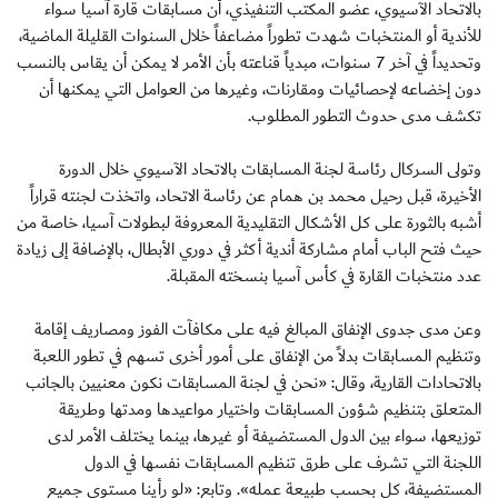
بالاتحاد الآسيوي، عضو المكتب التنفيذي، أن مسابقات قارة آسيا سواء
للأندية أو المنتخبات شهدت تطوراً مضاعفاً خلال السنوات القليلة الماضية،
وتحديداً في آخر 7 سنوات، مبدياً قناعته بأن الأمر لا يمكن أن يقاس بالنسب
دون إخضاعه لإحصائيات ومقارنات، وغيرها من العوامل التي يمكنها أن
تكشف مدى حدوث التطور المطلوب.
وتولى السركال رئاسة لجنة المسابقات بالاتحاد الآسيوي خلال الدورة
الأخيرة، قبل رحيل محمد بن همام عن رئاسة الاتحاد، واتخذت لجنته قراراً
أشبه بالثورة على كل الأشكال التقليدية المعروفة لبطولات آسيا، خاصة من
حيث فتح الباب أمام مشاركة أندية أكثر في دوري الأبطال، بالإضافة إلى زيادة
عدد منتخبات القارة في كأس آسيا بنسخته المقبلة.
وعن مدى جدوى الإنفاق المبالغ فيه على مكافآت الفوز ومصاريف إقامة
وتنظيم المسابقات بدلاً من الإنفاق على أمور أخرى تسهم في تطور اللعبة
بالاتحادات القارية، وقال: «نحن في لجنة المسابقات نكون معنيين بالجانب
المتعلق بتنظيم شؤون المسابقات واختيار مواعيدها ومدتها وطريقة
توزيعها، سواء بين الدول المستضيفة أو غيرها، بينما يختلف الأمر لدى
اللجنة التي تشرف على طرق تنظيم المسابقات نفسها في الدول
المستضيفة، كل بحسب طبيعة عمله». وتابع: «لو رأينا مستوى جميع