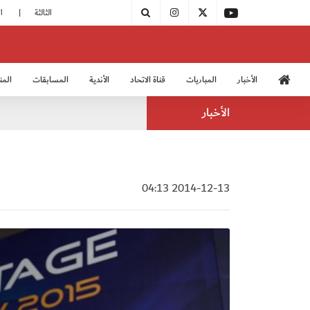
|
مودرن سبورت يُتوج بطلًا لدوري الدرجة الثالثة
|
اتحاد الكرة يُشارك في الكونغرس الآسيوي الـ 36
الأخبار
المباريات
قناة الاتحاد
الأندية
المسابقات
المن
منتخب الشباب 2005
منت
الأخبار
2014-12-13 04:13