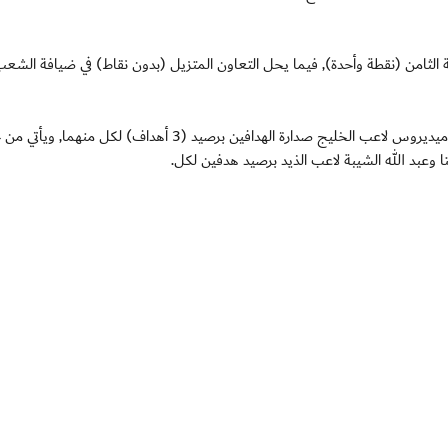
الثامن (نقطة وأحدة), فيما يحل التعاون المتزيل (بدون نقاط) في ضيافة الشع
ويتقاسم ميشيل لاورنت لاعب فريق الشعب مع اليكساندر ميديروس لاعب الخليج صدارة الهدافين برصيد (3 أهداف) لكل 
عبد الله الشيبة لاعب الذيد برصيد هدفين لكل.