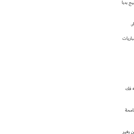
ليج بدبا
.
باريات
 نقاط), في لقاء عنوانه فك
رغبة جامحة
الطرفين بغير