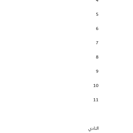
4
5
6
7
8
9
10
11
النادي