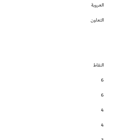
العروبة
التعاون
النقاط
6
6
4
4