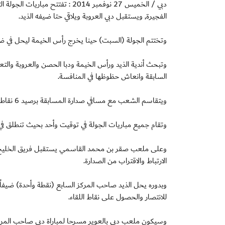
دبي / الخميس 27 نوفمبر 2014 : ت
الفجيرة, ويستقبل دبي العروبة ويلاقي حتا ضيفه الذيد.
وتختتم الجولة (السبت) حينا يخرج رأس الخيمة ليحل في ضي
وتبحث أندية الذيد ورأس الخيمة ودبا الحصن والعروبة والت
السابقة وانعاش حظوظها في المنافسة.
ويتقاسم الشعب مع مسافي صدارة المسابقة برصيد 6 نقاط لكل منهما فيما يتزيل الثلاثي دبا الحصن والعروبة والتعاون الترتيب بدون نقاط.
وتقام جميع مباريات الجولة في توقيت وأحد بحيث تنطلق في ا
الارتباط والاقتراب من الصدارة.
للانتصار والحصول على نقاط اللقاء.