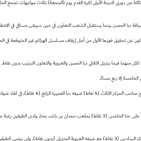
فتتح مباريات الجولة الثالثة من دوري الدرجة الأولى لكرة القدم يوم (الجمعة) بثلاث مواجهات تجمع الخ
افة دبا الحصن بينما يستقبل الشعب التعاون, في حين سيبقى مسافي في الانتظار
عاون عن تحقيق فوزها الأول من أجل إيقاف مسلسل الهزائم غير المتوقعة في الم
لخامسة إلا ربع مساءً.
وعلى ملعب صقر بن محمد القاسمي يستقبل فريق الخليج صاحب المركز الثالث (4 نقاط) ضيفه دبا الفجيرة الرابع (4
وبدوره يحل الذيد صاحب المركز السابع (نقطة وأحدة) ضيفاً على حتا الخامس (3 نقاط) بملعب حمدان بن راشد بحتا, ولدى الطرفين 
وسيكون ملعب دبي بالعوير مسرحا لمباراة دبي صاحب المركز السادس (3 نقاط) مع ضيفه العروبة المتزيل (بدون نقاط), ولن يرضى 