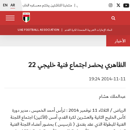
EN
AR
|
منتخبنا للناشئين يختتم معسكره الخارجي في صربيا
|
اتحاد الكرة يُنظم ورشة عمل للمراقبين المعتمدين
اتحاد الإمارات العربية المتحدة لكرة القدم
|
UAE FOOTBALL ASSOCIATION
الأخبار
الظاهري يحضر اجتماع فنية خليجي 22
2014-11-11 19:24
عبدالملك هشام
الرياض / الثلاثاء 11 نوفمبر 2014 : ترأس أحمد الخميس ، مدير دورة
كأس الخليج الثانية والعشرين لكرة القدم، أمس (الأثنين) اجتماع اللجنة
الفنية للبطولة الذي عقد بفندق ( نارسيس ) بحضور أعضاء اللجنة الفنية