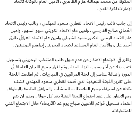
المكونة من محمد عبدالله هزام الظاهري ، الأمين العام بالوكالة لاتحاد
الإمارات لكرة القدم .
إلى جانب نائب رئيس الاتحاد القطري سعود المهنّدي ، ونائب رئيس الاتحاد
العُماني صالح الفارسي ، وامين عام الاتحاد الكويتي سهو السهو ، وامين
عام الاتحاد اليمني الدكتور حميد الشيباني وامين عام الاتحاد العراقي طارق
أحمد علي، والأمين العام المساعد للاتحاد البحريني إبراهيم البوعينين .
وتقرر في الاجتماع الاعتذار عن عدم قبول طلب المنتخب البحريني بتسجيل
لاعب بدلا عن آخر بسبب انتهاء المدة , وتم اقرار جميع اللجان العاملة في
الدورة واضافة عناصر إلى لجنة المراقبين في المباريات , ثم اطلعت اللجنة
على تقرير اللجنة التنفيذية الذي قدمه القطري سعود المهندي كشف
خلاله عن استيفاء جميع الملاحظات للمنشآت والمرافق الخاصة بالبطولة ,
وتم الاتفاق على عقد اجتماع اللجنة الفنية بعد كل جولة , وتقرر ان يتم
اعتماد تسجيل قوائم اللاعبين صباح يوم غد (الأربعاء) خلال الاجتماع الفني
للمنتخبات.