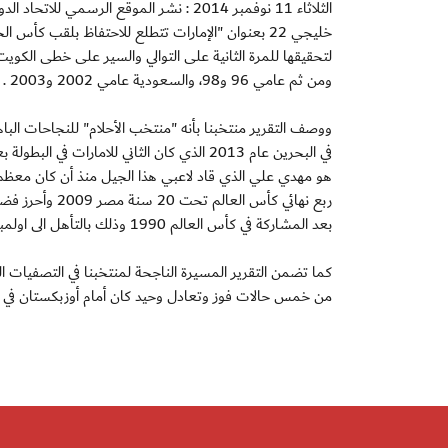
الثلاثاء 11 نوفمبر 2014 : نشر الموقع الر
خليجي 22 بعنوان "الإمارات تتطلع للاحتفاظ بلقب ك
ومن ثم عامي 96 و98، والسعودية عامي 2002 و2003 .
بعد المشاركة في كأس العالم 1990 وذلك بالتأهل الى اولمبياد لندن 2012.
من خمس حالات فوز وتعادل وحيد كان أمام أوزبكستان في الج