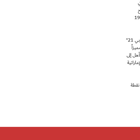
ي
ح
بقت ان فعلت ذلك حين فازت بأول أربعة القاب بين عامي 1970 و1976
ووصف التقرير منتخبنا بأنه "منتخب الأحلام" للنجاحات الباهرة التي حققها في كل المنافسات التي شارك فيها وكان آخرها إحرازه لقب "خليجي 21"
 مدربا مميزاً
 الذي أحرز كأس اسيا عام 2008 في الدمام وتأهل إلى
الكرة الإماراتية
التقرير المسيرة الناجحة لمنتخبنا في التصفيات المؤهلة إلى نهائيات كأس آسيا بأستراليا 2015 بعد تصدره لمجموعته برصيد 16 نقطة