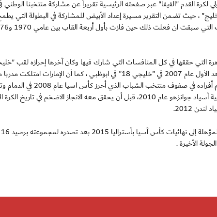
سمي للاتحاد الدولي لكرة القدم "الفيفا" عبر صفحته الرئيسية تقريراً عن مشاركة منتخبنا الوطني ف
أس الخليج" ، حيث تضمن التقرير مسيرة إعداد الأبيض للمشاركة في البطولة التي يطم
لتحقيقها للمرة الثانية على التوالي والسير على خطى الكويت التي س
في البحرين عام 2013 الذي كان الثاني للامارات في البطولة بعد الأول عام 2007 في "خليجي 18" في ابوظبي ، كما أن الإمارات امتلكت
هو مهدي علي الذي قاد لاعبي هذا الجيل منذ أن كان معظم أفراده في صفوف منتخب الشباب
ربع نهائي كأس العالم تحت 20 سنة مصر 2009 وأحرز فضية آسياد جوانزهو عام 2010، قبل أن يحقق معه الانجاز الاضخم في تاريخ 
كما تضمن 
ولة الأخيرة .